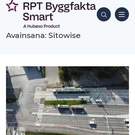
Siirry
sisältöön
Hae sisältöjä
Avainsana: Sitowise