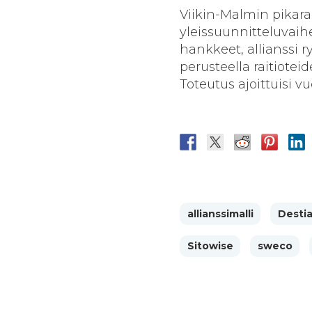
Viikin-Malmin pikarai
yleissuunnitteluvaih
hankkeet, allianssi 
perusteella raitiot
Toteutus ajoittuisi vu
allianssimalli
Desti
Sitowise
sweco