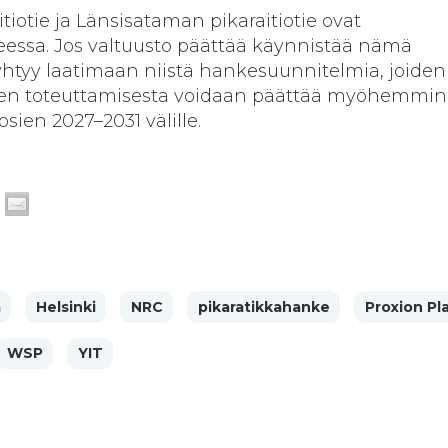
tiotie ja Länsisataman pikaraitiotie ovat
eessa. Jos valtuusto päättää käynnistää nämä
ryhtyy laatimaan niistä hankesuunnitelmia, joiden
eiden toteuttamisesta voidaan päättää myöhemmin
osien 2027–2031 välille.
a
Helsinki
NRC
pikaratikkahanke
Proxion Pl
WSP
YIT