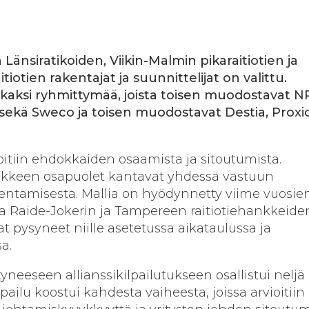
 Länsiratikoiden, Viikin-Malmin pikaraitiotien ja
iotien rakentajat ja suunnittelijat on valittu.
i kaksi ryhmittymää, joista toisen muodostavat 
e sekä Sweco ja toisen muodostavat Destia, Proxi
ioitiin ehdokkaiden osaamista ja sitoutumista.
ankkeen osapuolet kantavat yhdessä vastuun
kentamisesta. Mallia on hyödynnetty viime vuosie
Raide-Jokerin ja Tampereen raitiotiehankkeide
t pysyneet niille asetetussa aikataulussa ja
a.
neeseen allianssikilpailutukseen osallistui neljä
pailu koostui kahdesta vaiheesta, joissa arvioitiin