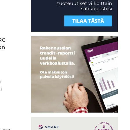
NRC
on
n
n