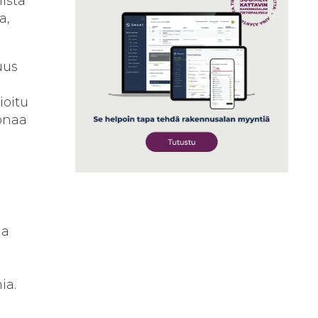
ista
a,
uus
ioitu
onaa
la
ia.