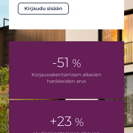
Kirjaudu sisään
-51
%
Korjaus­rakentamisen alkavien
hankkeiden arvo
+23
%