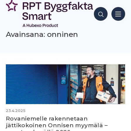
Siirry
sisältöön
Hae sisältöjä
Avainsana: onninen
23.4.2025
Rovaniemelle rakennetaan
jättikokoinen Onnisen myymälä –