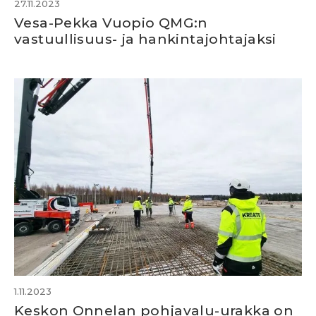
27.11.2023
Vesa-Pekka Vuopio QMG:n
vastuullisuus- ja hankintajohtajaksi
1.11.2023
Keskon Onnelan pohjavalu-urakka on