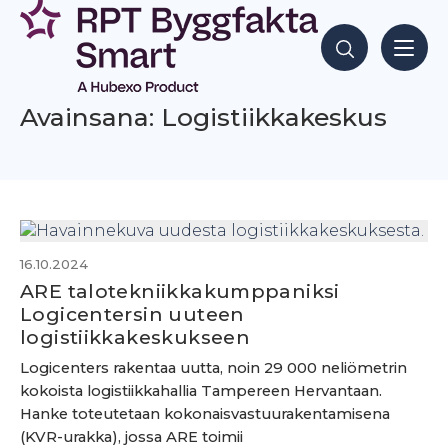
Siirry
sisältöön
Hae sisältöjä
Avainsana: Logistiikkakeskus
16.10.2024
ARE talotekniikkakumppaniksi
Logicentersin uuteen
logistiikkakeskukseen
Logicenters rakentaa uutta, noin 29 000 neliömetrin
kokoista logistiikkahallia Tampereen Hervantaan.
Hanke toteutetaan kokonaisvastuurakentamisena
(KVR-urakka), jossa ARE toimii