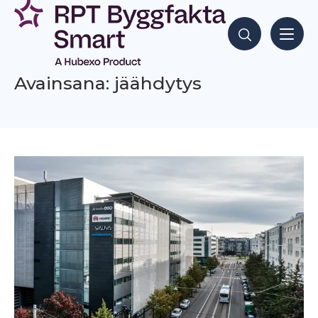
Siirry
sisältöön
Hae sisältöjä
Avainsana: jäähdytys