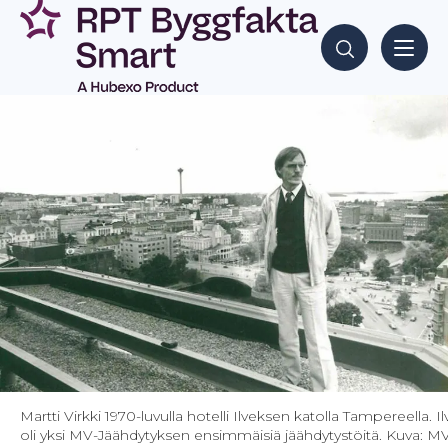
Siirry
sisältöön
Hae sisältöjä
Martti Virkki 1970-luvulla hotelli Ilveksen katolla Tampereella. Il
oli yksi MV-Jäähdytyksen ensimmäisiä jäähdytystöitä. Kuva: M