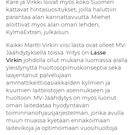
Kare ja Virkki loivat myös koko Suomen
kattavat hintasuositukset, joilla haluttiin
parantaa alan kannattavuutta. Miehet
aloittivat myös alan oman lehden,
KylmäExtran, julkaisun.
Kaikki Martti Virkin viisi lasta ovat olleet MV-
Jäähdytyksellä töissä. Yritys on
Lasse
Virkin
johdolla ollut mukana luomassa alalla
yleistynyttä huoltosopimuskonseptia sekä
laajentanut palvelujaan
ammattikeittiöasiakkaiden kylmien ja
kuumien laitteistojen asennukseen ja
huoltoon. MV-Jäähdytys on myös luonut
oman laitedataa hyödyntävän
toiminnanohjausjärjestelmän, jonka avulla
muun muassa kyetään ennakoimaan
laitevikoja ja optimoimaan vuosihuoltoja.