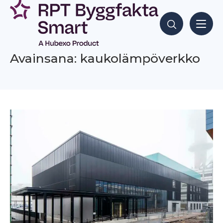
Siirry
sisältöön
Hae sisältöjä
Avainsana: kaukolämpöverkko