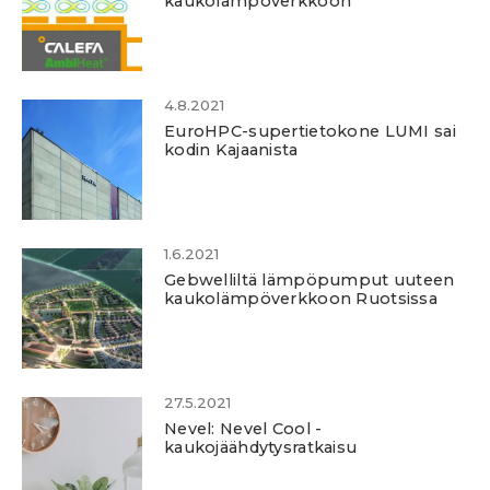
kaukolämpöverkkoon
4.8.2021
EuroHPC-supertietokone LUMI sai
kodin Kajaanista
1.6.2021
Gebwelliltä lämpöpumput uuteen
kaukolämpöverkkoon Ruotsissa
27.5.2021
Nevel: Nevel Cool -
kaukojäähdytysratkaisu