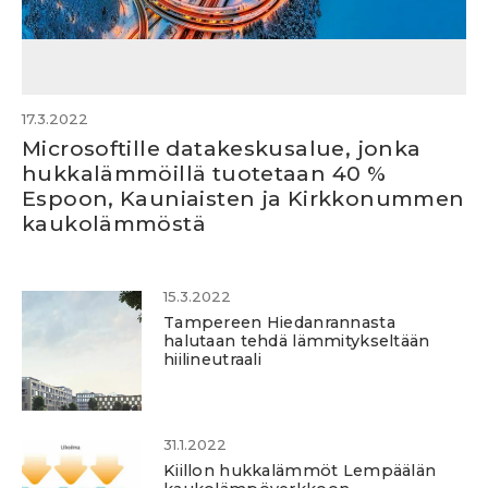
17.3.2022
Microsoftille datakeskusalue, jonka
hukkalämmöillä tuotetaan 40 %
Espoon, Kauniaisten ja Kirkkonummen
kaukolämmöstä
15.3.2022
Tampereen Hiedanrannasta
halutaan tehdä lämmitykseltään
hiilineutraali
31.1.2022
Kiillon hukkalämmöt Lempäälän