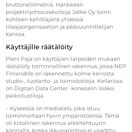
bruttoneliömetriä. Hankkeen
projektinjohtourakoitsija Jatke Oy toimi
kohteen kehittäjänä yhdessä
tilaajaorganisaation ja pääsuunnittelijan
kanssa.
Käyttäjille räätälöity
Pieni Paja on käyttäjien tarpeiden mukaan
räätälöity toiminnallinen rakennus, jossa NEP
Finlandille on rakennettu kolme kerrosta
studio-, tuotanto- ja toimistotiloja. Kellarissa
on Digitan Data Center -konesalin lisäksi
paikoitustiloja.
– Kyseessä on mediatalo, joka istuu
toiminnoiltaan hyvin ympäristöönsä. Tämä
oli kiitollinen rakennus arkkitehtuurin
kannalta, koska ikkunapintoja ei vaadittu