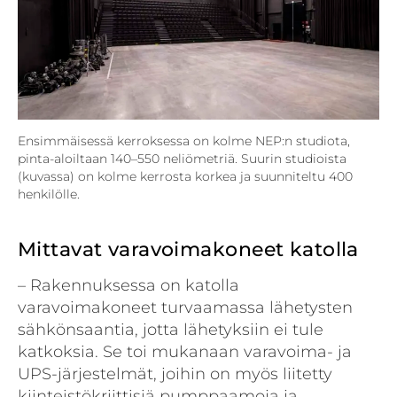
Ensimmäisessä kerroksessa on kolme NEP:n studiota,
pinta-aloiltaan 140–550 neliö­metriä. Suurin studioista
(kuvassa) on kolme kerrosta korkea ja suunniteltu 400
henkilölle.
Mittavat varavoimakoneet katolla
– Rakennuksessa on katolla
varavoimakoneet turvaamassa lähetysten
sähkönsaantia, jotta lähetyksiin ei tule
katkoksia. Se toi mukanaan varavoima- ja
UPS-järjestelmät, joihin on myös liitetty
kiinteistökriittisiä pumppaamoja ja