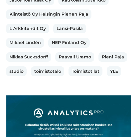
Kiinteistö Oy Helsingin Pienen Paja
L Arkkitehdit Oy
Länsi-Pasila
Mikael Lindén
NEP Finland Oy
Niklas Sucksdorff
Paavali Uramo
Pieni Paja
studio
toimistotalo
Toimistotilat
YLE