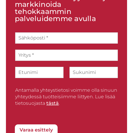
markkinoida
tehokkaammin
palveluidemme avulla
S
ä
h
Y
k
r
ö
i
p
N
t
o
i
y
s
F
L
m
s
t
i
a
i
*
i
r
Antamalla yhteystietosi voimme olla sinuun
s
*
s
t
yhteydessä tuotteisiimme liittyen. Lue lisää
t
tietosuojasta
tästä
.
Varaa esittely