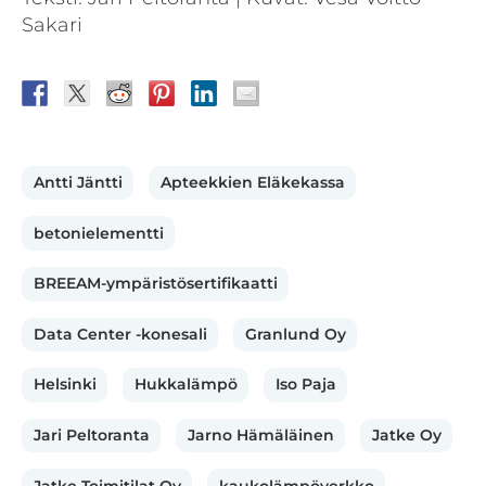
Sakari
Antti Jäntti
Apteekkien Eläkekassa
betonielementti
BREEAM-ympäristösertifikaatti
Data Center -konesali
Granlund Oy
Helsinki
Hukkalämpö
Iso Paja
Jari Peltoranta
Jarno Hämäläinen
Jatke Oy
Jatke Toimitilat Oy
kaukolämpöverkko