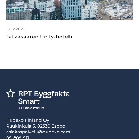
19.12.2022
Jätkäsaaren Unity-hotelli
Hubexo Finland Oy
Ruukinkuja 3, 02330 Espoo
asiakaspalvelu@hubexo.com
09-809 911