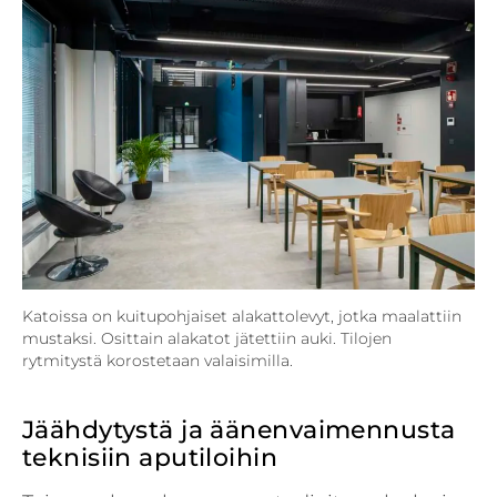
Katoissa on kuitupohjaiset alakattolevyt, jotka maalattiin
mustaksi. Osittain alakatot jätettiin auki. Tilojen
rytmitystä korostetaan valaisimilla.
Jäähdytystä ja äänenvaimennusta
teknisiin aputiloihin