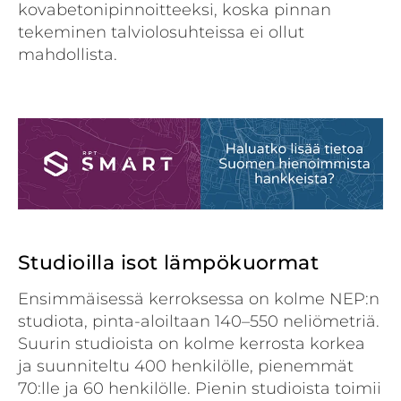
kovabetonipinnoitteeksi, koska pinnan
tekeminen talviolosuhteissa ei ollut
mahdollista.
Studioilla isot lämpökuormat
Ensimmäisessä kerroksessa on kolme NEP:n
studiota, pinta-aloiltaan 140–550 neliö­metriä.
Suurin studioista on kolme kerrosta korkea
ja suunniteltu 400 henkilölle, pienemmät
70:lle ja 60 henkilölle. Pienin studioista toimii