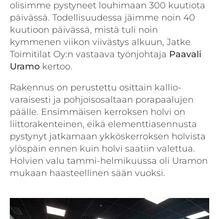
olisimme pystyneet louhimaan 300 kuutiota
päivässä. Todellisuudessa jäimme noin 40
kuutioon päivässä, mistä tuli noin
kymmenen viikon viivästys alkuun, Jatke
Toimitilat Oy:n vastaava työnjohtaja
Paavali
Uramo
kertoo.
Rakennus on perustettu osittain kallio­
varaisesti ja pohjoisosaltaan porapaalujen
päälle. Ensimmäisen kerroksen holvi on
liittorakenteinen, eikä elementtiasennusta
pystynyt jatkamaan ykköskerroksen holvista
ylöspäin ennen kuin holvi saatiin valettua.
Holvien valu tammi-helmikuussa oli Uramon
mukaan haasteellinen sään vuoksi.