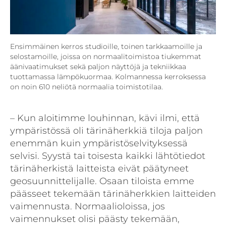
Ensimmäinen kerros studioille, toinen tarkkaamoille ja
selostamoille, joissa on normaalitoimistoa tiukemmat
äänivaatimukset sekä paljon näyttöjä ja tekniikkaa
tuottamassa lämpökuormaa. Kolmannessa kerroksessa
on noin 610 neliötä normaalia toimistotilaa.
– Kun aloitimme louhinnan, kävi ilmi, että
ympäristössä oli tärinäherkkiä tiloja paljon
enemmän kuin ympäristöselvityksessä
selvisi. Syystä tai toisesta kaikki lähtötiedot
tärinäherkistä laitteista eivät päätyneet
geosuunnittelijalle. Osaan tiloista emme
päässeet tekemään tärinäherkkien laitteiden
vaimennusta. Normaalioloissa, jos
vaimennukset olisi päästy tekemään,