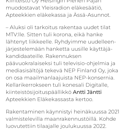
Kiinteistö Oy Helsingin Pienen Pajan
muodostavat Yleisradion eläkesäätiö,
Apteekkien eläkekassa ja Ässä-Asunnot.
– Aluksi oli tarkoitus rakentaa uudet tilat
MTV:lle. Sitten tuli korona, eikä hanke
lähtenyt liikkeelle. Ryhdyimme uudelleen­
järjestelemään hanketta uusille käyttäjä­
kandidaateille. Rakennuksen
päävuokralaiseksi tuli televisio-ohjelmia ja
mediasisältöjä tekevä NEP Finland Oy, joka
on osa maailmanlaajuista NEP-konsernia.
Kellari­kerrokseen tuli konesali Digitalle,
kiinteistö­sijoituspäällikkö
Antti
Jäntti
Apteekkien Eläkekassasta kertoo.
Rakentaminen käynnistyi heinäkuussa 2021
valmistelevilla maanrakennustöillä. Kohde
luovutettiin tilaajalle joulukuussa 2022.