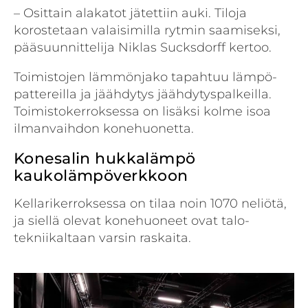
– Osittain alakatot jätettiin auki. Tiloja
korostetaan valaisimilla rytmin saamiseksi,
pääsuunnittelija Niklas Sucksdorff kertoo.
Toimistojen lämmönjako tapahtuu lämpö­
pattereilla ja jäähdytys jäähdytys­palkeilla.
Toimistokerroksessa on lisäksi kolme isoa
ilmanvaihdon konehuonetta.
Konesalin hukkalämpö
kaukolämpöverkkoon
Kellarikerroksessa on tilaa noin 1070 neliötä,
ja siellä olevat konehuoneet ovat talo­
tekniikaltaan varsin raskaita.