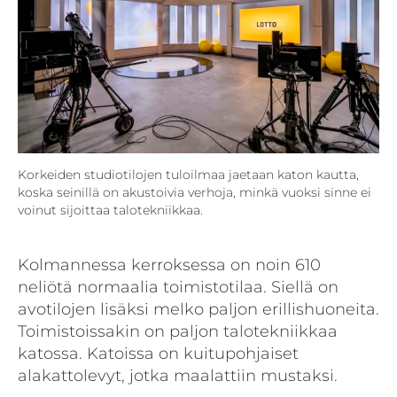
Korkeiden studiotilojen tuloilmaa jaetaan katon kautta,
koska seinillä on akustoivia verhoja, minkä vuoksi sinne ei
voinut sijoittaa talotekniikkaa.
Kolmannessa kerroksessa on noin 610
neliötä normaalia toimistotilaa. Siellä on
avotilojen lisäksi melko paljon erillishuoneita.
Toimistoissakin on paljon talotekniikkaa
katossa. Katoissa on kuitupohjaiset
alakattolevyt, jotka maalattiin mustaksi.