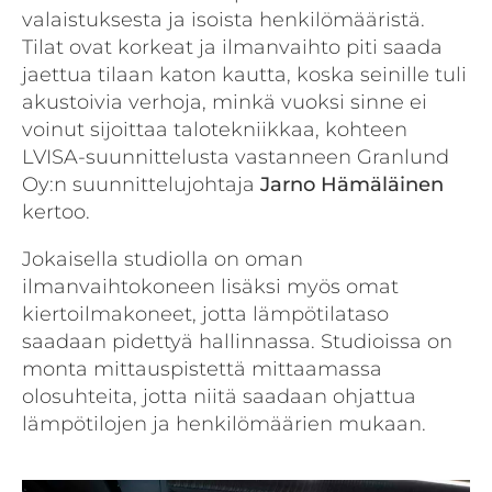
valaistuksesta ja isoista henkilömääristä.
Tilat ovat korkeat ja ilmanvaihto piti saada
jaettua tilaan katon kautta, koska seinille tuli
akustoivia verhoja, minkä vuoksi sinne ei
voinut sijoittaa talotekniikkaa, kohteen
LVISA-suunnittelusta vastanneen Granlund
Oy:n suunnittelujohtaja
Jarno
Hämäläinen
kertoo.
Jokaisella studiolla on oman
ilmanvaihtokoneen lisäksi myös omat
kiertoilmakoneet, jotta lämpötilataso
saadaan pidettyä hallinnassa. Studioissa on
monta mittauspistettä mittaamassa
olosuhteita, jotta niitä saadaan ohjattua
lämpötilojen ja henkilömäärien mukaan.