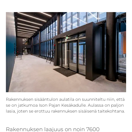
Rakennuksen sisääntulon aulatila on suunniteltu niin, että
se on jatkumoa Ison Pajan Kesäkadulle. Aulassa on paljon
lasia, joten se erottuu rakennuksen sisäisenä taitekohtana.
Rakennuksen laajuus on noin 7600