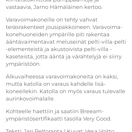
vastaavia, Jarno Hämäläinen kertoo.
Varavoimakoneille on tehty vahvat
teräsrakenteet jousipakkoineen. Varavoima­
konehuoneiden ympärille piti rakentaa
ääntävaimentavat meluseinät pelti-villa-pelti
-elementeistä ja akustoivista pelti-villa -
kaseteista, jotta ääntä ja värähtelyjä ei siirry
ympäristöön.
Alkuvaiheessa varavoimakoneita on kaksi,
mutta katolla on varaus kahdelle lisä­
koneellekin. Katolla on myös varaus tulevalle
aurinkovoimalalle.
Kohteelle haettiin ja saatiin Breeam-
ympäristösertifikaatti tasolla Very Good.
Teksti: Jari Peltoranta | Kuvat: Vesa Voitto