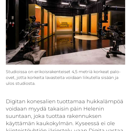
Studioissa on erikoisrakenteiset 4,5 metriä korkeat palo-
ovet, jotta korkeita lavasteita voidaan liikutella sisään ja
ulos studiosta.
Digitan konesalien tuottamaa hukka­lämpöä
voidaan myydä takaisin päin Helenin
suuntaan, joka tuottaa rakennuksen
käyttämän kaukokylmän. Kyseessä ei ole
kiinteistöyhtiön järjestely, vaan Digita vastaa