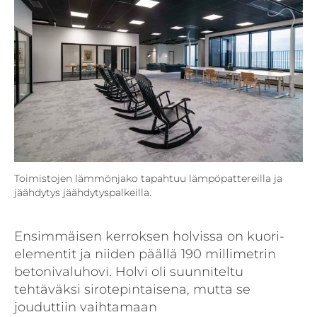
Toimistojen lämmönjako tapahtuu lämpö­pattereilla ja
jäähdytys jäähdytys­palkeilla.
Ensimmäisen kerroksen holvissa on kuori­
elementit ja niiden päällä 190 millimetrin
betonivaluhovi. Holvi oli suunniteltu
tehtäväksi sirotepintaisena, mutta se
jouduttiin vaihtamaan