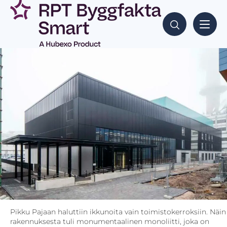
Pikku Pajaan haluttiin ikkunoita vain toimistokerroksiin. Näin
rakennuksesta tuli monumentaalinen monoliitti, joka on