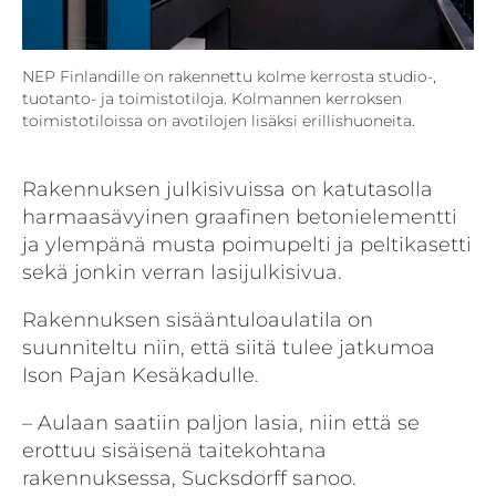
NEP Finlandille on rakennettu kolme kerrosta studio-,
tuotanto- ja toimistotiloja. Kolmannen kerroksen
toimistotiloissa on avotilojen lisäksi erillishuoneita.
Rakennuksen julkisivuissa on katutasolla
harmaasävyinen graafinen betonielementti
ja ylempänä musta poimupelti ja peltikasetti
sekä jonkin verran lasijulkisivua.
Rakennuksen sisääntuloaulatila on
suunniteltu niin, että siitä tulee jatkumoa
Ison Pajan Kesäkadulle.
– Aulaan saatiin paljon lasia, niin että se
erottuu sisäisenä taitekohtana
rakennuksessa, Sucksdorff sanoo.