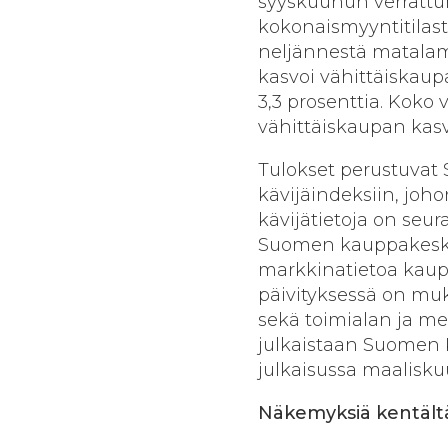
syyskuuhun verrattu
kokonaismyyntitilasto
neljännestä matalam
kasvoi vähittäiskaup
3,3 prosenttia. Koko
vähittäiskaupan kasv
Tulokset perustuvat
kävijäindeksiin, joho
kävijätietoja on seur
Suomen kauppakesku
markkinatietoa kau
päivityksessä on mu
sekä toimialan ja m
julkaistaan Suomen
julkaisussa maalisku
Näkemyksiä kentält