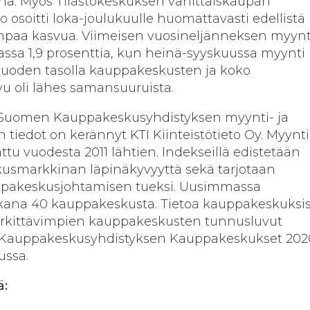
na. Myös Tilastokeskuksen vähittäiskaupan
 osoitti loka-joulukuulle huomattavasti edellistä
paa kasvua. Viimeisen vuosineljänneksen myynt
assa 1,9 prosenttia, kun heinä-syyskuussa myynti
 vuoden tasolla kauppakeskusten ja koko
u oli lähes samansuuruista.
 Suomen Kauppakeskusyhdistyksen myynti- ja
n tiedot on kerännyt KTI Kiinteistötieto Oy. Myynti
attu vuodesta 2011 lähtien. Indekseillä edistetään
smarkkinan läpinäkyvyyttä sekä tarjotaan
ppakeskusjohtamisen tueksi. Uusimmassa
kana 40 kauppakeskusta. Tietoa kauppakeskuksi
erkittävimpien kauppakeskusten tunnusluvut
 Kauppakeskusyhdistyksen Kauppakeskukset 202
ussa.
ä: