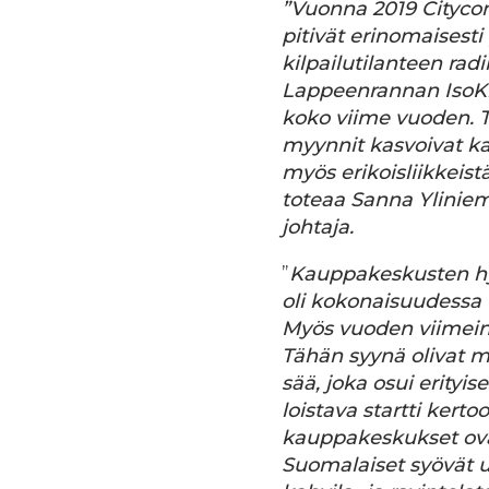
”Vuonna 2019 Cityc
pitivät erinomaisesti
kilpailutilanteen ra
Lappeenrannan IsoKri
koko viime vuoden. To
myynnit kasvoivat ka
myös erikoisliikkeist
toteaa
Sanna Yliniem
johtaja.
”
Kauppakeskusten hyvä
oli kokonaisuudess
Myös vuoden viimeine
Tähän syynä olivat 
sää, joka osui erity
loistava startti kert
kauppakeskukset ovat 
Suomalaiset syövät 