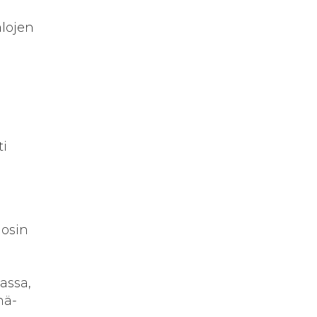
alojen
ti
n
 osin
assa,
nä-