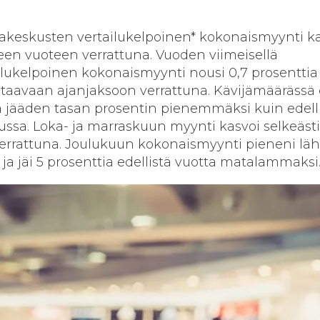
keskusten vertailukelpoinen* kokonaismyynti ka
seen vuoteen verrattuna. Vuoden viimeisellä
ilukelpoinen kokonaismyynti nousi 0,7 prosenttia
taavaan ajanjaksoon verrattuna. Kävijämäärässä 
a jääden tasan prosentin pienemmäksi kuin edell
ssa. Loka- ja marraskuun myynti kasvoi selkeästi
verrattuna. Joulukuun kokonaismyynti pieneni lä
 ja jäi 5 prosenttia edellistä vuotta matalammaksi