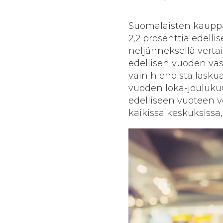
Suomalaisten kauppa
2,2 prosenttia edelli
neljänneksellä verta
edellisen vuoden vas
vain hienoista lasku
vuoden loka-joulukuu
edelliseen vuoteen 
kaikissa keskuksissa,