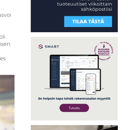
svoi
oli
isen
hes
.