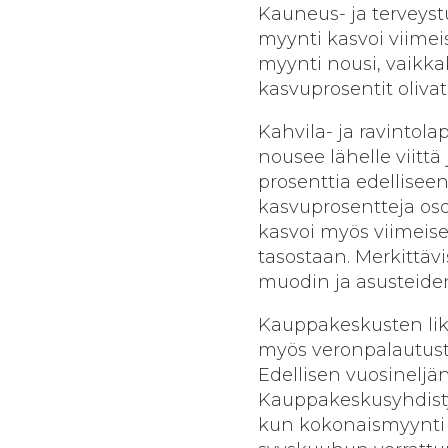
Kauneus- ja terveyst
myynti kasvoi viimei
myynti nousi, vaikka
kasvuprosentit olivat
Kahvila- ja ravintol
nousee lähelle viittä
prosenttia edellisee
kasvuprosentteja oso
kasvoi myös viimeise
tasostaan. Merkittäv
muodin ja asusteiden
Kauppakeskusten like
myös veronpalautust
Edellisen vuosineljä
Kauppakeskusyhdisty
kun kokonaismyynti k