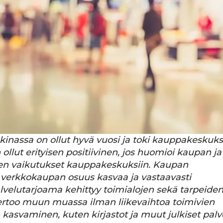
nassa on ollut hyvä vuosi ja toki kauppakeskuks
n ollut erityisen positiivinen, jos huomioi kaupan ja 
en vaikutukset kauppakeskuksiin. Kaupan
verkkokaupan osuus kasvaa ja vastaavasti
velutarjoama kehittyy toimialojen sekä tarpeide
ertoo muun muassa ilman liikevaihtoa toimivien
kasvaminen, kuten kirjastot ja muut julkiset palve