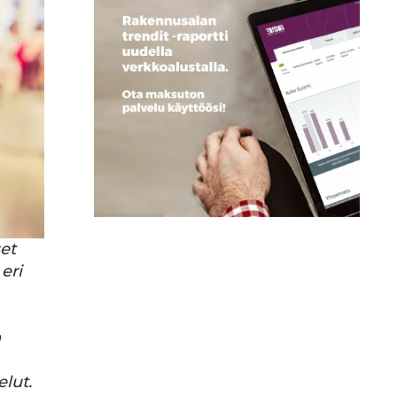
et
eri
n
lut.