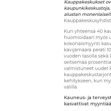
Kauppakeskukset ovat
kaupunkikeskustoja, j
alustan monenlaisell
Kauppakeskusyhdist
Kun yhteensä 40 kau
huomioidaan myös uu
kokonaismyynti kasvo
kävijämäärä peräti 1
vuoden tasolla sekä
seitsemää prosentti
valmistuneet uudet k
kauppakeskustarjonta
kehitykseen, kun myy
välillä.
Kauneus- ja terveys
kasvattivat myyntiä