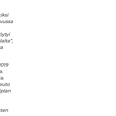
iksi
svussa
öytyi
alta”,
va
2019
a.
a.
euto
iplan
sten