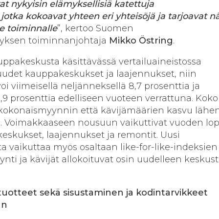
 nykyisin elämyksellisiä katettuja
otka kokoavat yhteen eri yhteisöjä ja tarjoavat n
e toiminnalle
”, kertoo Suomen
yksen toiminnanjohtaja
Mikko Östring
.
ppakeskusta käsittävässä vertailuaineistossa
det kauppakeskukset ja laajennukset, niin
i viimeisellä neljänneksellä 8,7 prosenttia ja
0,9 prosenttia edelliseen vuoteen verrattuna. Koko
 kokonaismyynnin että kävijämäärien kasvu lähe
a. Voimakkaaseen nousuun vaikuttivat vuoden lop
eskukset, laajennukset ja remontit. Uusi
 vaikuttaa myös osaltaan like-for-like-indeksien
nti ja kävijät allokoituvat osin uudelleen keskus
tuotteet sekä sisustaminen ja kodintarvikkeet
än