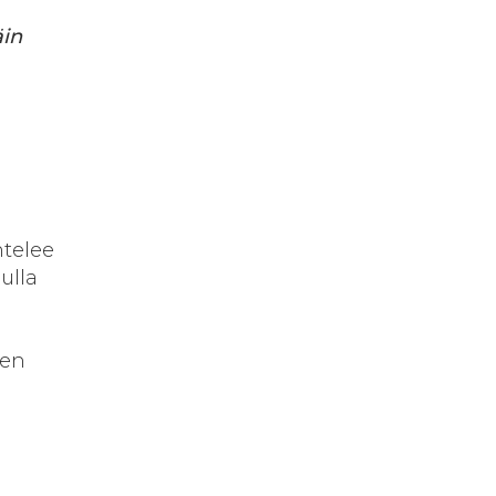
äin
ntelee
ulla
ten