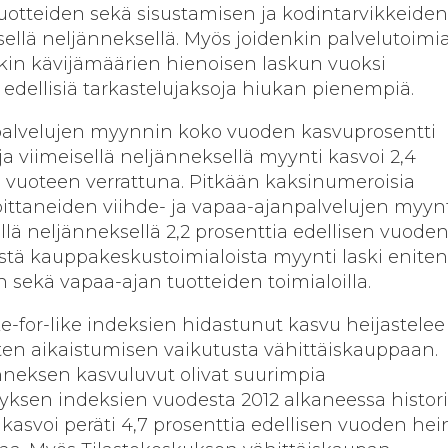
uotteiden sekä sisustamisen ja kodintarvikkeiden
sellä neljänneksellä. Myös joidenkin palvelutoimi
kin kävijämäärien hienoisen laskun vuoksi
 edellisiä tarkastelujaksoja hiukan pienempiä.
apalvelujen myynnin koko vuoden kasvuprosentti
 ja viimeisellä neljänneksellä myynti kasvoi 2,4
n vuoteen verrattuna. Pitkään kaksinumeroisia
ittaneiden viihde- ja vapaa-ajanpalvelujen myyn
llä neljänneksellä 2,2 prosenttia edellisen vuode
istä kauppakeskustoimialoista myynti laski eniten
 sekä vapaa-ajan tuotteiden toimialoilla.
-for-like indeksien hidastunut kasvu heijastelee
en aikaistumisen vaikutusta vähittäiskauppaan.
nneksen kasvuluvut olivat suurimpia
ksen indeksien vuodesta 2012 alkaneessa histori
asvoi peräti 4,7 prosenttia edellisen vuoden hei