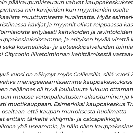
onin pääkaupunkiseudun vahvat kauppakeskukset
 pintansa niin kävijöiden kun myyntienkin osalta
dikaalista muuttumisesta huolimatta. Myös esimerk
stiinassa kävijät ja myynnit olivat reippaassa ka
imialoista erityisesti kahviloiden ja ravintoloiden
uppakeskuksissamme, ja erityisen hyvää virettä l
ä sekä kosmetiikka- ja apteekkipalveluiden toimial
i
Cityconin liiketoiminnan kehittämisestä vastaa
 vuosi on näkynyt myös Colliersilla, sillä vuosi 
a vahva manageeraamissamme kauppakeskuksiss
n neljännes oli hyvä joulukuuta lukuun ottamatt
muun muassa veronpalautusten aikaistuminen ja l
isesti muotikauppaan. Esimerkiksi kauppakeskus Tr
oo osaltaan, että kaupan murroksesta huolimatta
erittäin tärkeitä viihtymis- ja ostospaikkoja.
ulkona yhä useammin, ja näin ollen kauppakesku