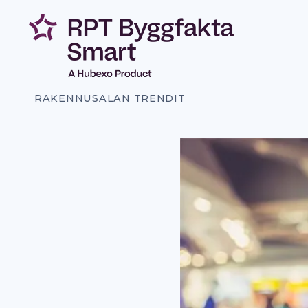
Siirry
sisältöön
RAKENNUSALAN TRENDIT