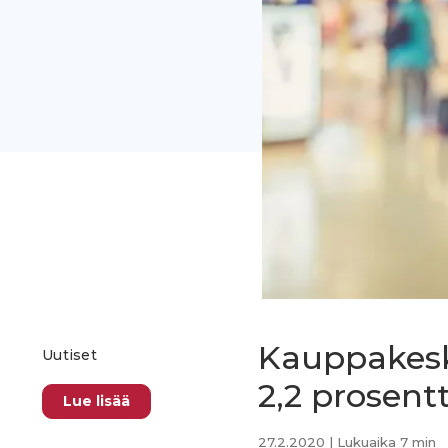
Kauppakesk
Uutiset
2,2 prosent
Lue lisää
27.2.2020
| Lukuaika 7 min