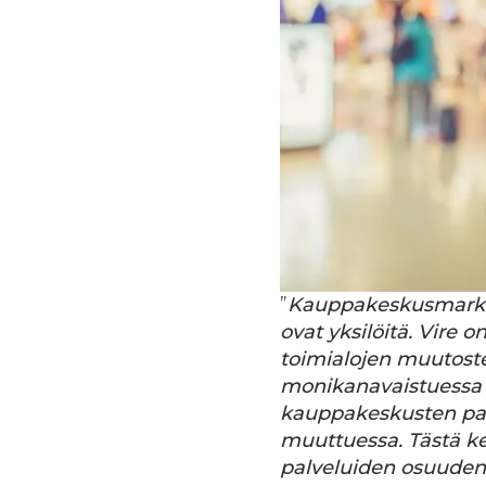
”
Kauppakeskusmarkki
ovat yksilöitä. Vire o
toimialojen muutost
monikanavaistuessa 
kauppakeskusten pal
muuttuessa. Tästä k
palveluiden osuuden 