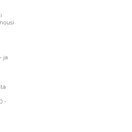
i
 nousi
- ja
sta
0 -