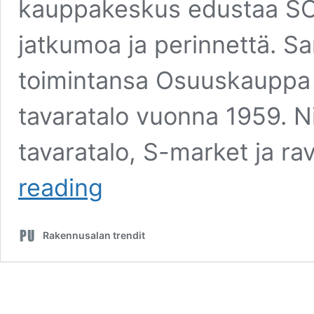
kauppakeskus edustaa SOK-l
jatkumoa ja perinnettä. Sa
toimintansa Osuuskauppa 
tavaratalo vuonna 1959. N
tavaratalo, S-market ja ra
Kauppakeskus
reading
Lohjan
perinteikkäälle
kauppapaikalle
Rakennusalan trendit