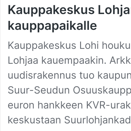
Kauppakeskus Lohjan
kauppapaikalle
Kauppakeskus Lohi houkutt
Lohjaa kauempaakin. Arkki
uudisrakennus tuo kaupunk
Suur-Seudun Osuuskauppa
euron hankkeen KVR-urak
keskustaan Suurlohjankadu