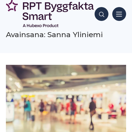
Siirry
sisältöön
Hae sisältöjä
Avainsana: Sanna Yliniemi