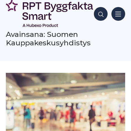
Siirry
sisältöön
Hae sisältöjä
Avainsana: Suomen
Kauppakeskusyhdistys