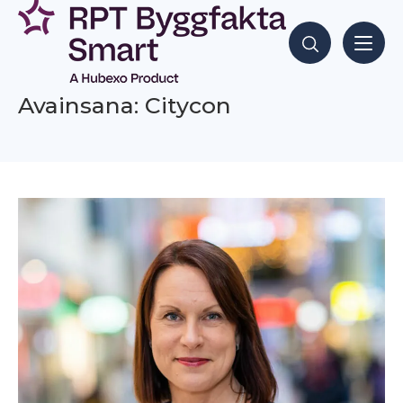
Siirry
sisältöön
Hae sisältöjä
Avainsana: Citycon