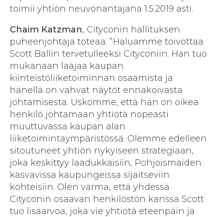
toimii yhtiön neuvonantajana 1.5.2019 asti.
Chaim Katzman
, Cityconin hallituksen
puheenjohtaja toteaa: ”Haluamme toivottaa
Scott Ballin tervetulleeksi Cityconiin. Hän tuo
mukanaan laajaa kaupan
kiinteistöliiketoiminnan osaamista ja
hänellä on vahvat näytöt ennakoivasta
johtamisesta. Uskomme, että hän on oikea
henkilö johtamaan yhtiötä nopeasti
muuttuvassa kaupan alan
liiketoimintaympäristössä. Olemme edelleen
sitoutuneet yhtiön nykyiseen strategiaan,
joka keskittyy laadukkaisiin, Pohjoismaiden
kasvavissa kaupungeissa sijaitseviin
kohteisiin. Olen varma, että yhdessä
Cityconin osaavan henkilöstön kanssa Scott
tuo lisäarvoa, joka vie yhtiötä eteenpäin ja