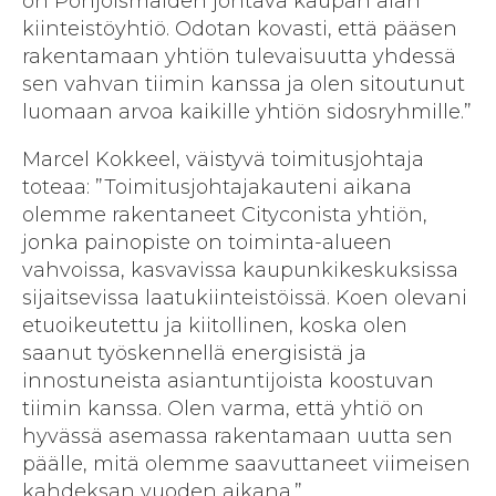
on Pohjoismaiden johtava kaupan alan
kiinteistöyhtiö. Odotan kovasti, että pääsen
rakentamaan yhtiön tulevaisuutta yhdessä
sen vahvan tiimin kanssa ja olen sitoutunut
luomaan arvoa kaikille yhtiön sidosryhmille.”
Marcel Kokkeel, väistyvä toimitusjohtaja
toteaa: ”Toimitusjohtajakauteni aikana
olemme rakentaneet Cityconista yhtiön,
jonka painopiste on toiminta-alueen
vahvoissa, kasvavissa kaupunkikeskuksissa
sijaitsevissa laatukiinteistöissä. Koen olevani
etuoikeutettu ja kiitollinen, koska olen
saanut työskennellä energisistä ja
innostuneista asiantuntijoista koostuvan
tiimin kanssa. Olen varma, että yhtiö on
hyvässä asemassa rakentamaan uutta sen
päälle, mitä olemme saavuttaneet viimeisen
kahdeksan vuoden aikana.”