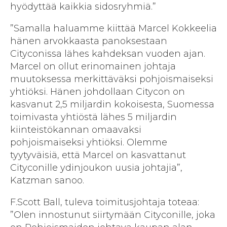
hyödyttää kaikkia sidosryhmiä.”
”Samalla haluamme kiittää Marcel Kokkeelia
hänen arvokkaasta panoksestaan
Cityconissa lähes kahdeksan vuoden ajan.
Marcel on ollut erinomainen johtaja
muutoksessa merkittäväksi pohjoismaiseksi
yhtiöksi. Hänen johdollaan Citycon on
kasvanut 2,5 miljardin kokoisesta, Suomessa
toimivasta yhtiöstä lähes 5 miljardin
kiinteistökannan omaavaksi
pohjoismaiseksi yhtiöksi. Olemme
tyytyväisiä, että Marcel on kasvattanut
Cityconille ydinjoukon uusia johtajia”,
Katzman sanoo.
F.Scott Ball, tuleva toimitusjohtaja toteaa:
”Olen innostunut siirtymään Cityconille, joka