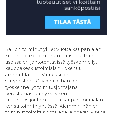
Ball on toiminut yli 30 vuotta kaupan alan
kiinteistöliiketoiminnan parissa ja hän on
useissa eri johtotehtävissä työskennellyt
kauppakeskustoimialan kokenut
ammattilainen. Viimeksi ennen
siirtymistään Cityconille hän on
työskennellyt toimitusjohtajana
perustamassaan yksityisen
kiinteistösijoittamisen ja kaupan toimialan
konsultoinnin yhtiössä. Aiemmin hän on
toiminut toimitusjohtajana ja operatiivisena