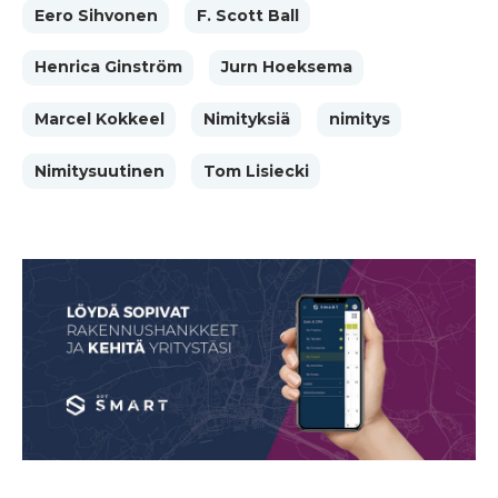
Eero Sihvonen
F. Scott Ball
Henrica Ginström
Jurn Hoeksema
Marcel Kokkeel
Nimityksiä
nimitys
Nimitysuutinen
Tom Lisiecki