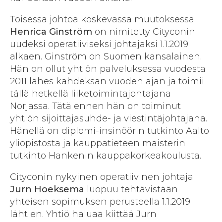
Toisessa johtoa koskevassa muutoksessa
Henrica Ginström
on nimitetty Cityconin
uudeksi operatiiviseksi johtajaksi 1.1.2019
alkaen. Ginström on Suomen kansalainen.
Hän on ollut yhtiön palveluksessa vuodesta
2011 lähes kahdeksan vuoden ajan ja toimii
tällä hetkellä liiketoimintajohtajana
Norjassa. Tätä ennen hän on toiminut
yhtiön sijoittajasuhde- ja viestintäjohtajana.
Hänellä on diplomi-insinöörin tutkinto Aalto
yliopistosta ja kauppatieteen maisterin
tutkinto Hankenin kauppakorkeakoulusta.
Cityconin nykyinen operatiivinen johtaja
Jurn Hoeksema
luopuu tehtävistään
yhteisen sopimuksen perusteella 1.1.2019
lähtien. Yhtiö haluaa kiittää Jurn