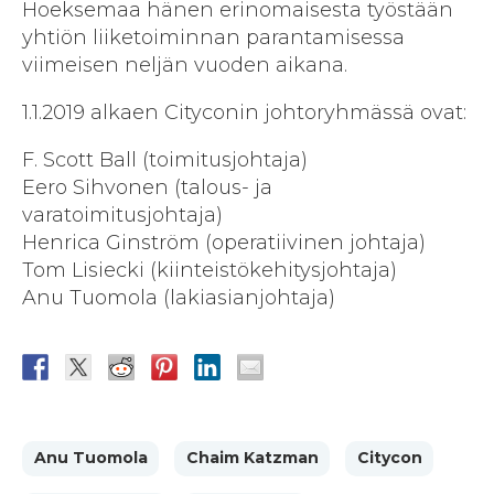
Hoeksemaa hänen erinomaisesta työstään
yhtiön liiketoiminnan parantamisessa
viimeisen neljän vuoden aikana.
1.1.2019 alkaen Cityconin johtoryhmässä ovat:
F. Scott Ball (toimitusjohtaja)
Eero Sihvonen (talous- ja
varatoimitusjohtaja)
Henrica Ginström (operatiivinen johtaja)
Tom Lisiecki (kiinteistökehitysjohtaja)
Anu Tuomola (lakiasianjohtaja)
Anu Tuomola
Chaim Katzman
Citycon