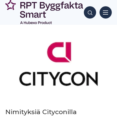
Siirry
sisältöön
Hae sisältöjä
Nimityksiä Cityconilla