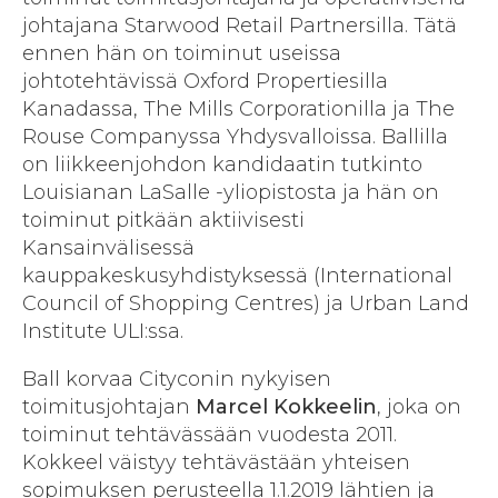
johtajana Starwood Retail Partnersilla. Tätä
ennen hän on toiminut useissa
johtotehtävissä Oxford Propertiesilla
Kanadassa, The Mills Corporationilla ja The
Rouse Companyssa Yhdysvalloissa. Ballilla
on liikkeenjohdon kandidaatin tutkinto
Louisianan LaSalle -yliopistosta ja hän on
toiminut pitkään aktiivisesti
Kansainvälisessä
kauppakeskusyhdistyksessä (International
Council of Shopping Centres) ja Urban Land
Institute ULI:ssa.
Ball korvaa Cityconin nykyisen
toimitusjohtajan
Marcel Kokkeelin
, joka on
toiminut tehtävässään vuodesta 2011.
Kokkeel väistyy tehtävästään yhteisen
sopimuksen perusteella 1.1.2019 lähtien ja