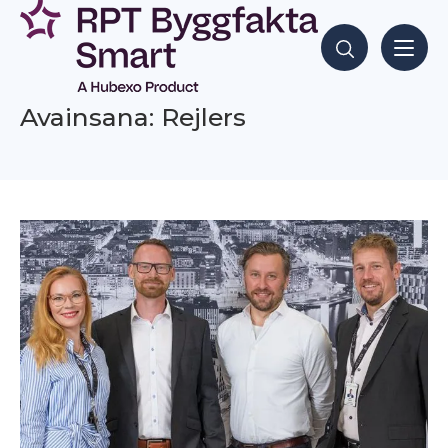
Siirry
sisältöön
Hae sisältöjä
Avainsana: Rejlers