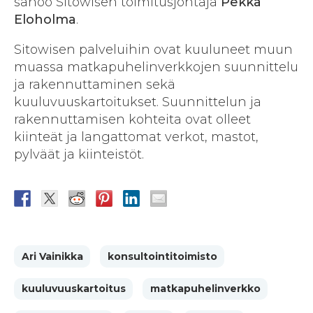
sanoo Sitowisen toimitusjohtaja
Pekka
Eloholma
.
Sitowisen palveluihin ovat kuuluneet muun
muassa matkapuhelinverkkojen suunnittelu
ja rakennuttaminen sekä
kuuluvuuskartoitukset. Suunnittelun ja
rakennuttamisen kohteita ovat olleet
kiinteät ja langattomat verkot, mastot,
pylväät ja kiinteistöt.
Ari Vainikka
konsultointitoimisto
kuuluvuuskartoitus
matkapuhelinverkko