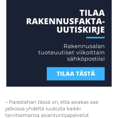
– Parastahan tässä on, että asiakas saa
jatkossa yhdeltä luukulta kaikki
tarvitsemansa asiantuntijapalvelut