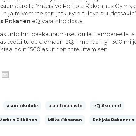
sien äärellä. Yhteistyö Pohjola Rakennus Oy:n k
iin ja toivomme sen jatkuvan tulevaisuudessakin
s Pitkänen
eQ Varainhoidosta.
 asuntoihin pääkaupunkiseudulla, Tampereella ja
asiteetti tulee olemaan eQ:n mukaan yli 300 mil
istaa noin 1500 asunnon toteuttamisen.
asuntokohde
asuntorahasto
eQ Asunnot
Markus Pitkänen
Miika Oksanen
Pohjola Rakennus