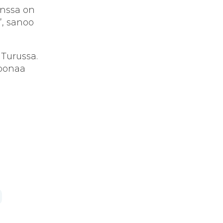
anssa on
”, sanoo
 Turussa.
joonaa