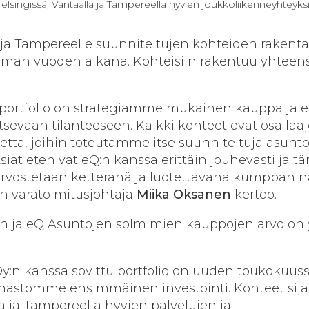
Helsingissä, Vantaalla ja Tampereella hyvien joukkoliikenneyhteyksi
e ja Tampereelle suunniteltujen kohteiden raken
tämän vuoden aikana. Kohteisiin rakentuu yhteens
 portfolio on strategiamme mukainen kauppa ja er
litsevaan tilanteeseen. Kaikki kohteet ovat osa la
ta, joihin toteutamme itse suunniteltuja asuntoj
siat etenivät eQ:n kanssa erittäin jouhevasti ja t
 arvostetaan ketteränä ja luotettavana kumppanin
 varatoimitusjohtaja
Miika Oksanen
kertoo.
 ja eQ Asuntojen solmimien kauppojen arvo on y
y:n kanssa sovittu portfolio on uuden toukokuus
hastomme ensimmäinen investointi. Kohteet sija
la ja Tampereella hyvien palvelujen ja