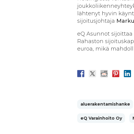
joukkoliikenneyhteyk
lähtenyt hyvin käynt
sijoitusjohtaja
Marku
eQ Asunnot sijoittaa
Rahaston sijoituskap
euroa, mikä mahdoll
aluerakentamishanke
eQ Varainhoito Oy