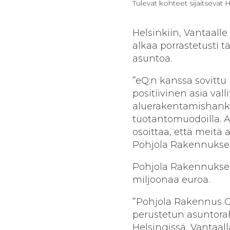
Tulevat kohteet sijaitsevat 
Helsinkiin, Vantaall
alkaa porrastetusti 
asuntoa.
”eQ:n kanssa sovittu
positiivinen asia val
aluerakentamishanket
tuotantomuodoilla. A
osoittaa, että meitä
Pohjola Rakennuksen
Pohjola Rakennuksen
miljoonaa euroa.
”Pohjola Rakennus O
perustetun asuntora
Helsingissä, Vantaal