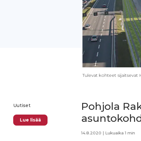
Tulevat kohteet sijaitsevat
Pohjola Ra
Uutiset
asuntokohd
Lue lisää
14.8.2020
| Lukuaika 1 min