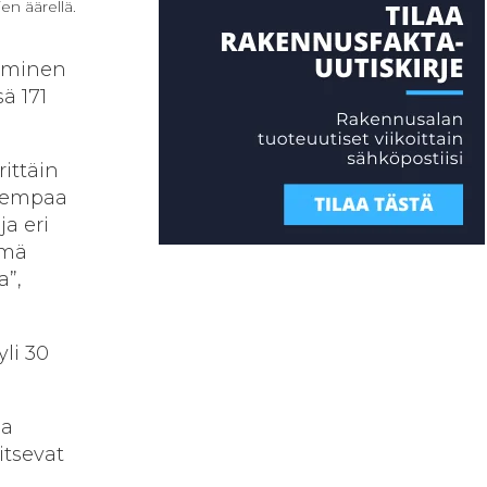
en äärellä.
taminen
ä 171
ittäin
ajempaa
a eri
ämä
a”,
li 30
sa
itsevat