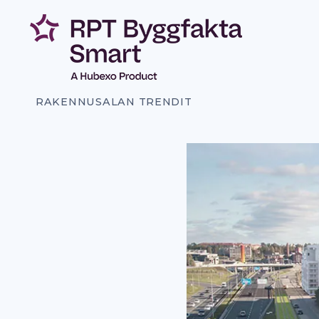
Siirry
sisältöön
RAKENNUSALAN TRENDIT