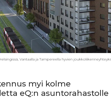
 Helsingissä, Vantaalla ja Tampereella hyvien joukkoliikenneyhteyks
kennus myi kolme
etta eQ:n asuntorahastolle