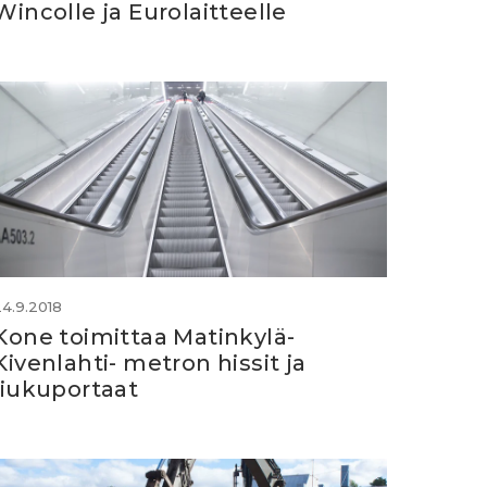
Wincolle ja Eurolaitteelle
24.9.2018
Kone toimittaa Matinkylä-
Kivenlahti- metron hissit ja
liukuportaat