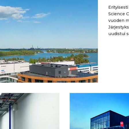
Erityisest
Science C
vuoden m
Järjestyk
uudistui 