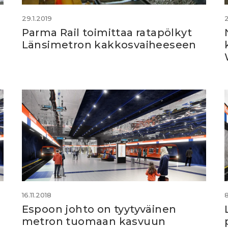
29.1.2019
2
Parma Rail toimittaa ratapölkyt
n
Länsimetron kakkosvaiheeseen
16.11.2018
8
Espoon johto on tyytyväinen
metron tuomaan kasvuun