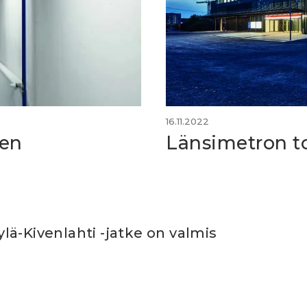
16.11.2022
ien
Länsimetron to
ä-Kivenlahti -jatke on valmis