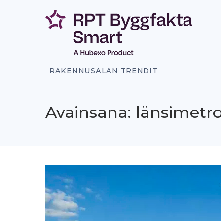
Siirry
sisältöön
RAKENNUSALAN TRENDIT
Avainsana: länsimetr