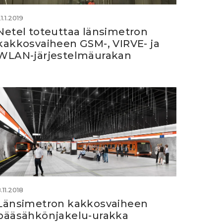
1.1.2019
Netel toteuttaa länsimetron
kakkosvaiheen GSM-, VIRVE- ja
WLAN-järjestelmäurakan
.11.2018
Länsimetron kakkosvaiheen
pääsähkönjakelu-urakka