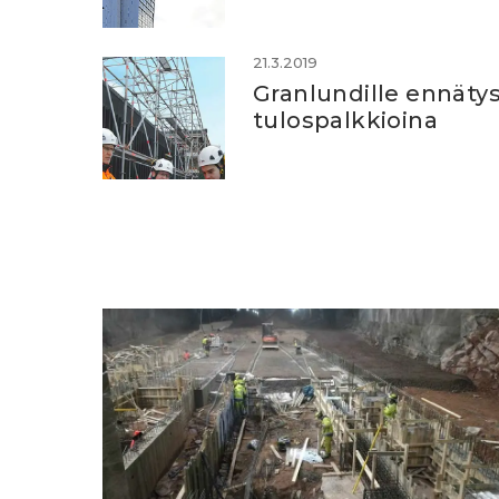
21.3.2019
Granlundille ennätys
tulospalkkioina