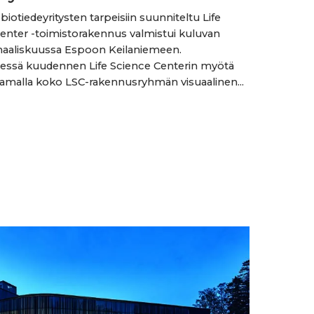
i biotiedeyritysten tarpeisiin suunniteltu Life
enter -toimistorakennus valmistui kuluvan
aaliskuussa Espoon Keilaniemeen.
sessä kuudennen Life Science Centerin myötä
samalla koko LSC-rakennusryhmän visuaalinen...