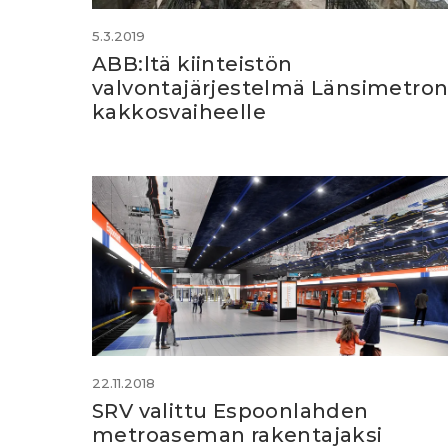
5.3.2019
ABB:ltä kiinteistön
valvontajärjestelmä Länsimetro
kakkosvaiheelle
22.11.2018
SRV valittu Espoonlahden
metroaseman rakentajaksi