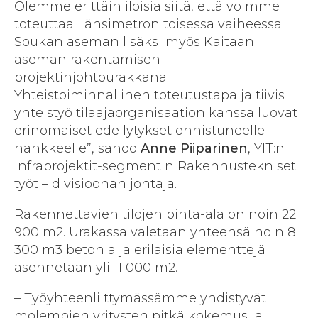
Olemme erittäin iloisia siitä, että voimme
toteuttaa Länsimetron toisessa vaiheessa
Soukan aseman lisäksi myös Kaitaan
aseman rakentamisen
projektinjohtourakkana.
Yhteistoiminnallinen toteutustapa ja tiivis
yhteistyö tilaajaorganisaation kanssa luovat
erinomaiset edellytykset onnistuneelle
hankkeelle”, sanoo
Anne Piiparinen
, YIT:n
Infraprojektit-segmentin Rakennustekniset
työt – divisioonan johtaja.
Rakennettavien tilojen pinta-ala on noin 22
900 m2. Urakassa valetaan yhteensä noin 8
300 m3 betonia ja erilaisia elementtejä
asennetaan yli 11 000 m2.
– Työyhteenliittymässämme yhdistyvät
molempien yritysten pitkä kokemus ja