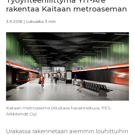
Työyhteenliittymä YIT-Are
rakentaa Kaitaan metroaseman
3.9.2018
| Lukuaika 3 min
Kaitaan metroasema (Alustava havainnekuva, PES-
Arkkitehdit Oy)
Urakassa rakennetaan aiemmin louhittuihin