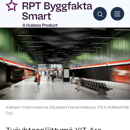
Siirry
sisältöön
Hae sisältöjä
Kaitaan metroasema (Alustava havainnekuva, PES-Arkkitehdit
Oy)