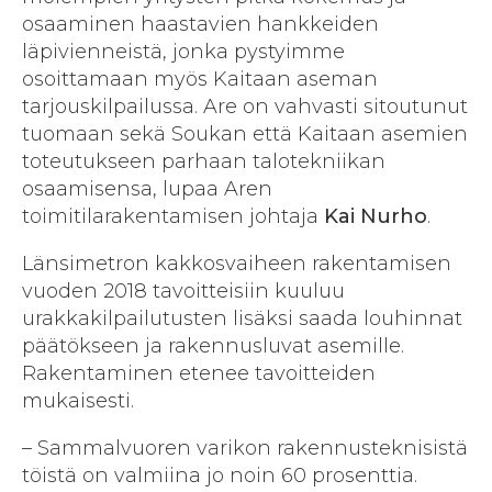
osaaminen haastavien hankkeiden
läpivienneistä, jonka pystyimme
osoittamaan myös Kaitaan aseman
tarjouskilpailussa. Are on vahvasti sitoutunut
tuomaan sekä Soukan että Kaitaan asemien
toteutukseen parhaan talotekniikan
osaamisensa, lupaa Aren
toimitilarakentamisen johtaja
Kai Nurho
.
Länsimetron kakkosvaiheen rakentamisen
vuoden 2018 tavoitteisiin kuuluu
urakkakilpailutusten lisäksi saada louhinnat
päätökseen ja rakennusluvat asemille.
Rakentaminen etenee tavoitteiden
mukaisesti.
– Sammalvuoren varikon rakennusteknisistä
töistä on valmiina jo noin 60 prosenttia.