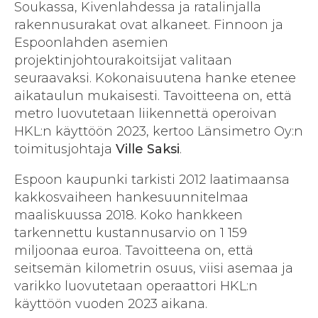
Soukassa, Kivenlahdessa ja ratalinjalla
rakennusurakat ovat alkaneet. Finnoon ja
Espoonlahden asemien
projektinjohtourakoitsijat valitaan
seuraavaksi. Kokonaisuutena hanke etenee
aikataulun mukaisesti. Tavoitteena on, että
metro luovutetaan liikennettä operoivan
HKL:n käyttöön 2023, kertoo Länsimetro Oy:n
toimitusjohtaja
Ville Saksi
.
Espoon kaupunki tarkisti 2012 laatimaansa
kakkosvaiheen hankesuunnitelmaa
maaliskuussa 2018. Koko hankkeen
tarkennettu kustannusarvio on 1 159
miljoonaa euroa. Tavoitteena on, että
seitsemän kilometrin osuus, viisi asemaa ja
varikko luovutetaan operaattori HKL:n
käyttöön vuoden 2023 aikana.