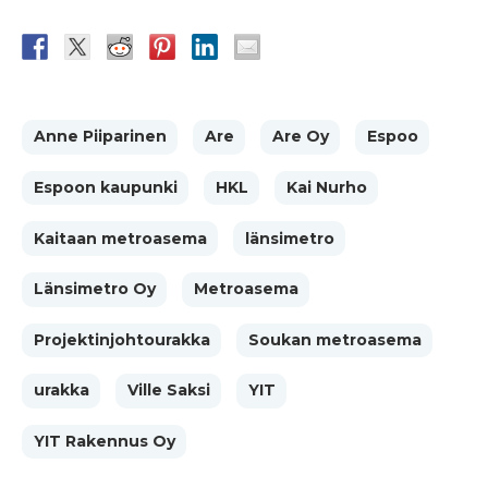
Anne Piiparinen
Are
Are Oy
Espoo
Espoon kaupunki
HKL
Kai Nurho
Kaitaan metroasema
länsimetro
Länsimetro Oy
Metroasema
Projektinjohtourakka
Soukan metroasema
urakka
Ville Saksi
YIT
YIT Rakennus Oy