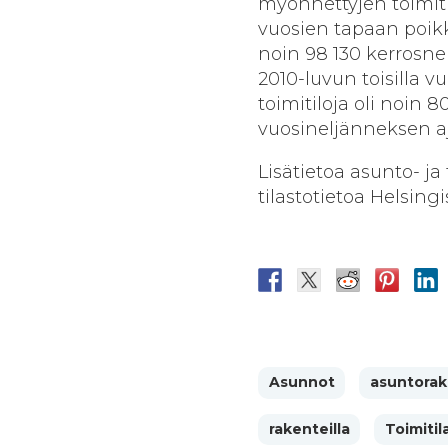
myönnettyjen toimiti
vuosien tapaan poikke
noin 98 130 kerrosn
2010-luvun toisilla v
toimitiloja oli noin
vuosineljänneksen aj
Lisätietoa asunto- j
tilastotietoa Helsingi
Asunnot
asuntora
rakenteilla
Toimiti