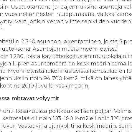
iin. Uustuotantona ja laajennuksina asuntoja val
en vuosineljännesten huippumääriä, vaikka kerro
syntyi vain jonkin verran viimeisen viiden vuoden
n.
itettiin 2 340 asunnon rakentaminen, joista 5 pr
muutoksena. Asuntojen määrä myönnetyissä
oin 1 280, joista käyttötarkoitusten muutoksia oli 
tyjen lupien asuntomäärä on keskimäärin samalla 
a. Myönnetyistä rakennusluvista kerrosalaa oli l
jennuksiin noin 94 700 k-m2, mikä on lähes yhtä
kohtina 2010-luvulla keskimäärin.
essa mittavat volyymit
i huhti-kesäkuussa poikkeuksellisen paljon. Valmi
kerrosalaa oli noin 103 480 k-m2 eli noin 120 pro
luvun vastaavina ajankohtina keskimäärin. Sam