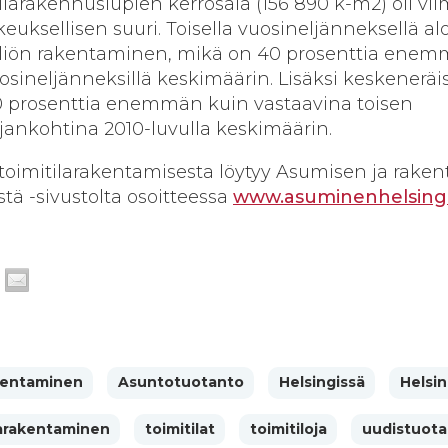
larakennuslupien kerrosala (156 890 k-m2) oli vi
uksellisen suuri. Toisella vuosineljänneksellä alo
eliön rakentaminen, mikä on 40 prosenttia ene
uosineljänneksillä keskimäärin. Lisäksi keskeneräi
 80 prosenttia enemmän kuin vastaavina toisen
ankohtina 2010-luvulla keskimäärin.
a toimitilarakentamisesta löytyy Asumisen ja rake
stä -sivustolta osoitteessa
www.asuminenhelsingis
kentaminen
Asuntotuotanto
Helsingissä
Helsin
larakentaminen
toimitilat
toimitiloja
uudistuota