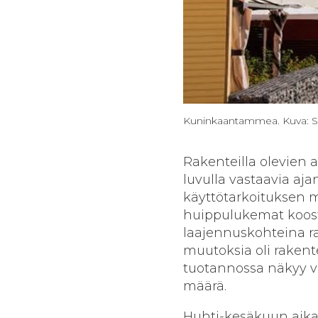
Kuninkaantammea. Kuva: S
Rakenteilla olevien
luvulla vastaavia aja
käyttötarkoituksen 
huippulukemat koost
laajennuskohteina r
muutoksia oli rakente
tuotannossa näkyy v
määrä.
Huhti-kesäkuun aikan