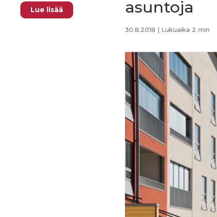
asuntoja
Lue lisää
30.8.2018
| Lukuaika 2 min