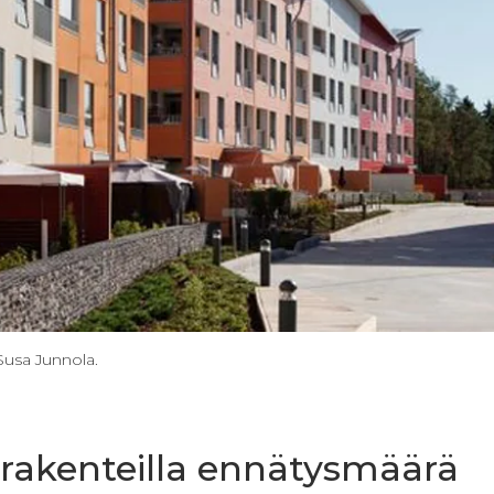
usa Junnola.
 rakenteilla ennätysmäärä