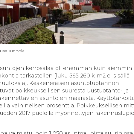
usa Junnola.
 asuntojen kerrosalaa oli enemmän kuin aiemmin 
nkohtia tarkastellen (luku 565 260 k-m2 ei sisällä
muutoksia). Keskeneräisen asuntotuotannon
uvat poikkeuksellisen suuresta uustuotanto- ja
akennettavien asuntojen määrästä. Käyttötarkoit
illa vain nelisen prosenttia. Poikkeuksellisen mi
uoden 2017 puolella myönnettyjen rakennuslupie
a valmistui noin 1 050 asuntoa, joista suurin osa