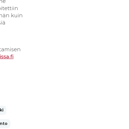
ime
itettiin
mmän kuin
siä
ntamisen
sa.fi
ki
nto