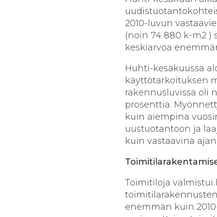
uudistuotantokohteis
2010-luvun vastaavi
(noin 74 880 k-m2 ) 
keskiarvoa enemmä
Huhti-kesäkuussa alo
käyttötarkoituksen 
rakennusluvissa oli n
prosenttia. Myönnet
kuin aiempina vuosin
uustuotantoon ja laa
kuin vastaavina ajan
Toimitilarakentamis
Toimitiloja valmistu
toimitilarakennusten 
enemmän kuin 2010-