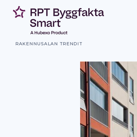
Siirry
sisältöön
RAKENNUSALAN TRENDIT