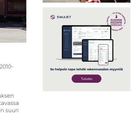
2010-
uksen
ttavassa
n suuri