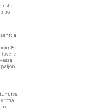
mistui
salaa
osenttia
noin 15
tasolla
uvassa
 paljon
stunutta
senttia
oin