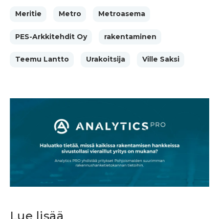
Meritie
Metro
Metroasema
PES-Arkkitehdit Oy
rakentaminen
Teemu Lantto
Urakoitsija
Ville Saksi
Lue lisää