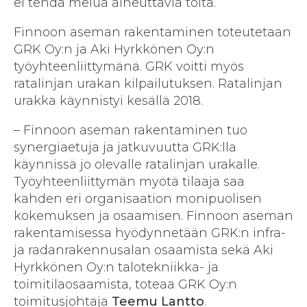
ei tehdä melua aiheuttavia töitä.
Finnoon aseman rakentaminen toteutetaan
GRK Oy:n ja Aki Hyrkkönen Oy:n
työyhteenliittymänä. GRK voitti myös
ratalinjan urakan kilpailutuksen. Ratalinjan
urakka käynnistyi kesällä 2018.
– Finnoon aseman rakentaminen tuo
synergiaetuja ja jatkuvuutta GRK:lla
käynnissä jo olevalle ratalinjan urakalle.
Työyhteenliittymän myötä tilaaja saa
kahden eri organisaation monipuolisen
kokemuksen ja osaamisen. Finnoon aseman
rakentamisessa hyödynnetään GRK:n infra-
ja radanrakennusalan osaamista sekä Aki
Hyrkkönen Oy:n talotekniikka- ja
toimitilaosaamista, toteaa GRK Oy:n
toimitusjohtaja
Teemu Lantto
.