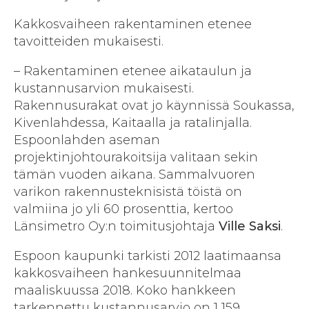
Kakkosvaiheen rakentaminen etenee
tavoitteiden mukaisesti.
– Rakentaminen etenee aikataulun ja
kustannusarvion mukaisesti.
Rakennusurakat ovat jo käynnissä Soukassa,
Kivenlahdessa, Kaitaalla ja ratalinjalla.
Espoonlahden aseman
projektinjohtourakoitsija valitaan sekin
tämän vuoden aikana. Sammalvuoren
varikon rakennusteknisistä töistä on
valmiina jo yli 60 prosenttia, kertoo
Länsimetro Oy:n toimitusjohtaja
Ville Saksi
.
Espoon kaupunki tarkisti 2012 laatimaansa
kakkosvaiheen hankesuunnitelmaa
maaliskuussa 2018. Koko hankkeen
tarkennettu kustannusarvio on 1 159