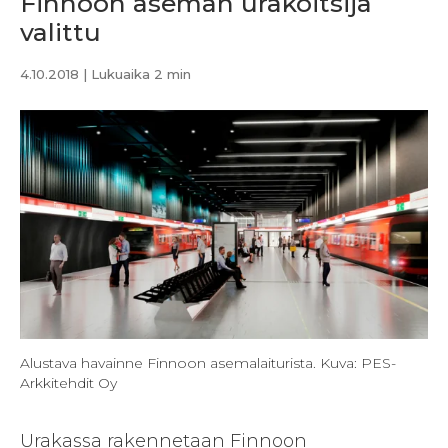
Finnoon aseman urakoitsija
valittu
4.10.2018
| Lukuaika 2 min
Alustava havainne Finnoon asemalaiturista. Kuva: PES-
Arkkitehdit Oy
Urakassa rakennetaan Finnoon