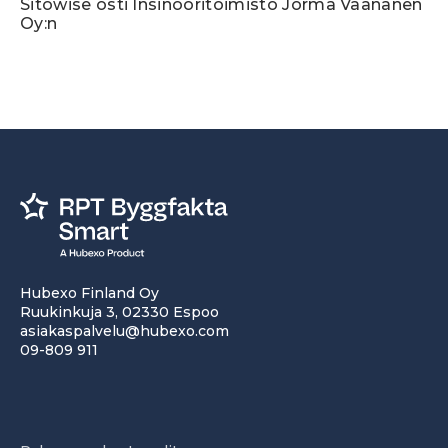
Sitowise osti Insinööritoimisto Jorma Väänänen
Oy:n
Hubexo Finland Oy
Ruukinkuja 3, 02330 Espoo
asiakaspalvelu@hubexo.com
09-809 911