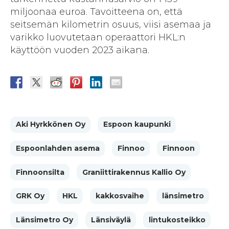
miljoonaa euroa. Tavoitteena on, että
seitsemän kilometrin osuus, viisi asemaa ja
varikko luovutetaan operaattori HKL:n
käyttöön vuoden 2023 aikana.
Aki Hyrkkönen Oy
Espoon kaupunki
Espoonlahden asema
Finnoo
Finnoon
Finnoonsilta
Graniittirakennus Kallio Oy
GRK Oy
HKL
kakkosvaihe
länsimetro
Länsimetro Oy
Länsiväylä
lintukosteikko