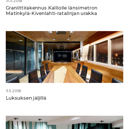
31.5.2018
Graniittirakennus Kalliolle länsimetron
Matinkylä-Kivenlahti-ratalinjan urakka
3.5.2018
Luksuksen jäljillä