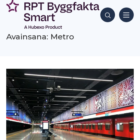
Siirry
sisältöön
Hae sisältöjä
Avainsana: Metro