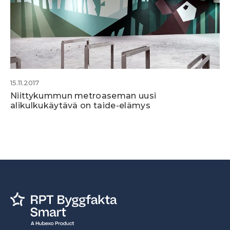
15.11.2017
Niittykummun metroaseman uusi
alikulkukäytävä on taide-elämys