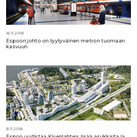
16.11.2018
Espoon johto on tyytyväinen metron tuomaan
kasvuun
8.11.2018
Espoo uudistaa Kivenlahtea: lisää asukkaita ja