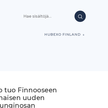
Hae sisältöjä
HUBEXO FINLAND
o tuo Finnooseen
naisen uuden
unginosan