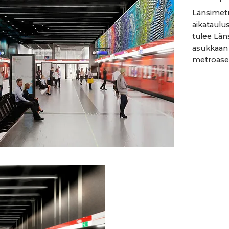
Länsimet
aikataulu
tulee Län
asukkaan 
metroasem