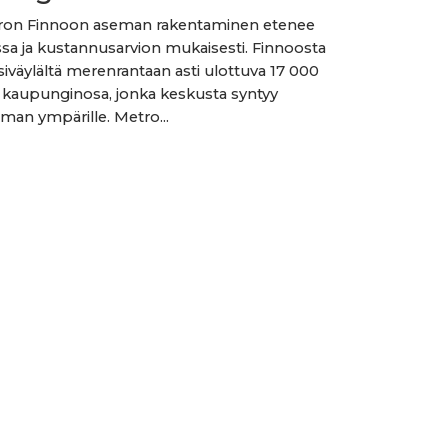
ron Finnoon aseman rakentaminen etenee
ssa ja kustannusarvion mukaisesti. Finnoosta
siväylältä merenrantaan asti ulottuva 17 000
kaupunginosa, jonka keskusta syntyy
an ympärille. Metro...