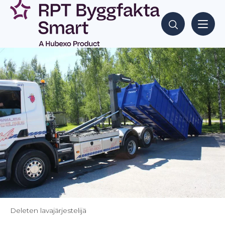
Siirry
sisältöön
Hae sisältöjä
Deleten lavajärjestelijä