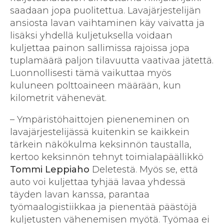
saadaan jopa puolitettua. Lavajärjestelijän
ansiosta lavan vaihtaminen käy vaivatta ja
lisäksi yhdellä kuljetuksella voidaan
kuljettaa painon sallimissa rajoissa jopa
tuplamäärä paljon tilavuutta vaativaa jätettä.
Luonnollisesti tämä vaikuttaa myös
kuluneen polttoaineen määrään, kun
kilometrit vähenevät.
– Ympäristöhaittojen pieneneminen on
lavajärjestelijässä kuitenkin se kaikkein
tärkein näkökulma keksinnön taustalla,
kertoo keksinnön tehnyt toimialapäällikkö
Tommi Leppiaho
Deletestä. Myös se, että
auto voi kuljettaa tyhjää lavaa yhdessä
täyden lavan kanssa, parantaa
työmaalogistiikkaa ja pienentää päästöjä
kuljetusten vähenemisen myötä. Työmaa ei