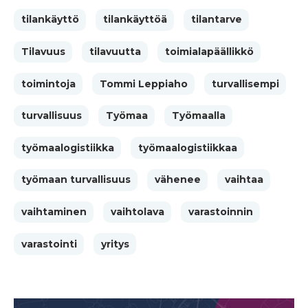
tilankäyttö
tilankäyttöä
tilantarve
Tilavuus
tilavuutta
toimialapäällikkö
toimintoja
Tommi Leppiaho
turvallisempi
turvallisuus
Työmaa
Työmaalla
työmaalogistiikka
työmaalogistiikkaa
työmaan turvallisuus
vähenee
vaihtaa
vaihtaminen
vaihtolava
varastoinnin
varastointi
yritys