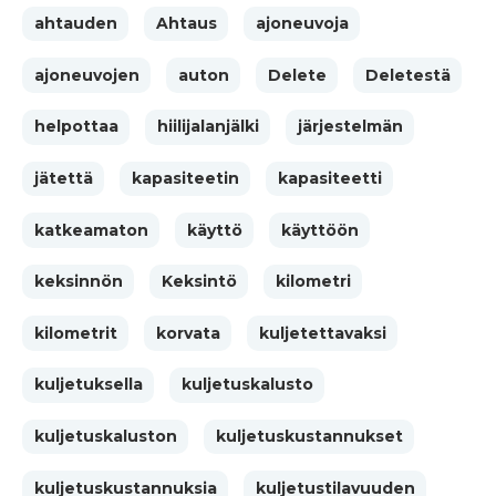
ahtauden
Ahtaus
ajoneuvoja
ajoneuvojen
auton
Delete
Deletestä
helpottaa
hiilijalanjälki
järjestelmän
jätettä
kapasiteetin
kapasiteetti
katkeamaton
käyttö
käyttöön
keksinnön
Keksintö
kilometri
kilometrit
korvata
kuljetettavaksi
kuljetuksella
kuljetuskalusto
kuljetuskaluston
kuljetuskustannukset
kuljetuskustannuksia
kuljetustilavuuden