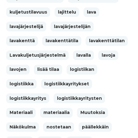
kuljetustilavuus
lajittelu
lava
lavajärjestelijä
lavajärjestelijän
lavakenttä
lavakenttätila
lavakenttätilan
Lavakuljetusjärjestelmä
lavalla
lavoja
lavojen
lisää tilaa
logistiikan
logistiikka
logistiikkayritykset
logistiikkayritys
logistiikkayritysten
Materiaali
materiaalia
Muutoksia
Näkökulma
nostetaan
päällekkäin