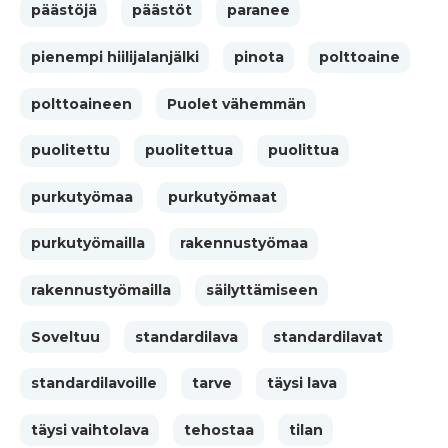
päästöjä
päästöt
paranee
pienempi hiilijalanjälki
pinota
polttoaine
polttoaineen
Puolet vähemmän
puolitettu
puolitettua
puolittua
purkutyömaa
purkutyömaat
purkutyömailla
rakennustyömaa
rakennustyömailla
säilyttämiseen
Soveltuu
standardilava
standardilavat
standardilavoille
tarve
täysi lava
täysi vaihtolava
tehostaa
tilan