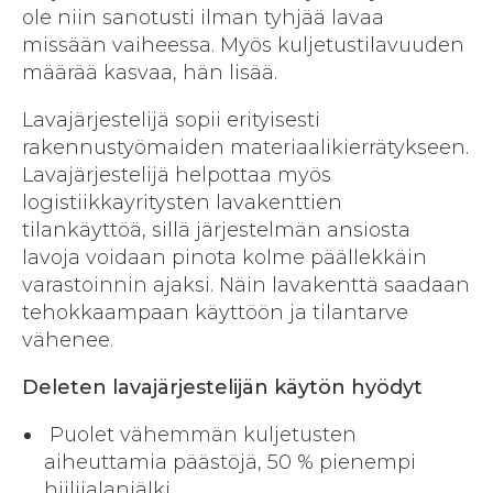
ole niin sanotusti ilman tyhjää lavaa
missään vaiheessa. Myös kuljetustilavuuden
määrää kasvaa, hän lisää.
Lavajärjestelijä sopii erityisesti
rakennustyömaiden materiaalikierrätykseen.
Lavajärjestelijä helpottaa myös
logistiikkayritysten lavakenttien
tilankäyttöä, sillä järjestelmän ansiosta
lavoja voidaan pinota kolme päällekkäin
varastoinnin ajaksi. Näin lavakenttä saadaan
tehokkaampaan käyttöön ja tilantarve
vähenee.
Deleten lavajärjestelijän käytön hyödyt
Puolet vähemmän kuljetusten
aiheuttamia päästöjä, 50 % pienempi
hiilijalanjälki