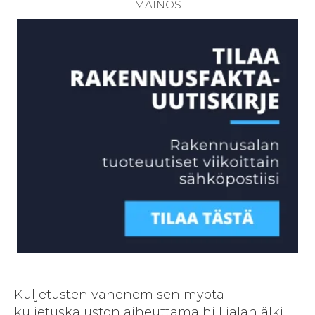
Kuljetusten vähenemisen myötä
kuljetuskaluston aiheuttama hiilijalanjälki