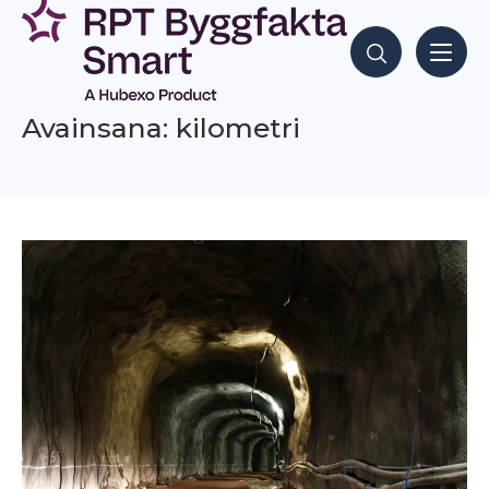
Siirry
sisältöön
Hae sisältöjä
Avainsana: kilometri