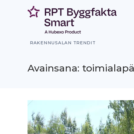
Siirry
sisältöön
RAKENNUSALAN TRENDIT
Avainsana: toimialapä