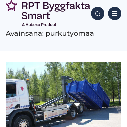
Siirry
sisältöön
Hae sisältöjä
Avainsana: purkutyömaa