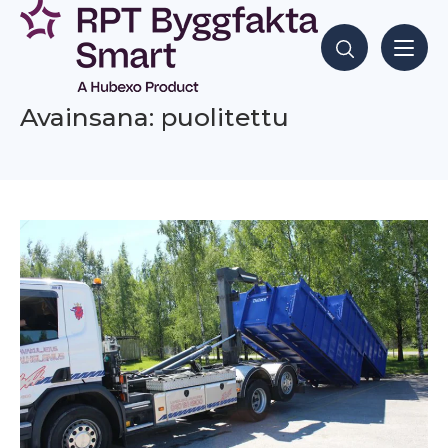
Siirry
sisältöön
Hae sisältöjä
Avainsana: puolitettu