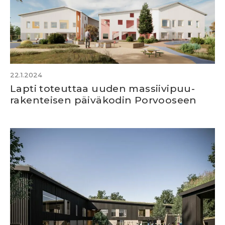
22.1.2024
Lapti toteuttaa uuden massiivipuu­
rakenteisen päivä­­kodin Porvooseen