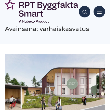
Siirry
sisältöön
Hae sisältöjä
Avainsana: varhaiskasvatus