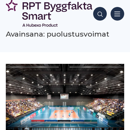
Siirry
sisältöön
Hae sisältöjä
Avainsana: puolustusvoimat