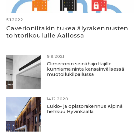
5.1.2022
Caverioniltakin tukea älyrakennusten
tohtorikoululle Aallossa
9.9.2021
Climeconin seinähajottajille
kunniamaininta kansainvälisessä
muotoilukilpailussa
14.12.2020
Lukio- ja opistorakennus Kipinä
hehkuu Hyvinkäällä