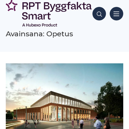
Siirry
sisältöön
Hae sisältöjä
Avainsana: Opetus