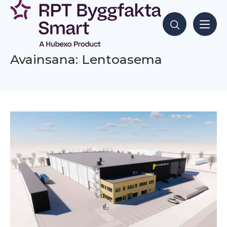
Siirry
sisältöön
Hae sisältöjä
Avainsana: Lentoasema