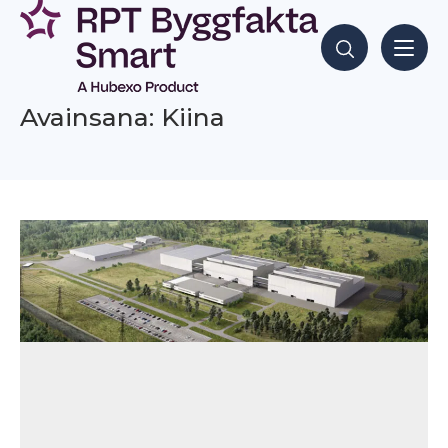
Siirry
sisältöön
Hae sisältöjä
Avainsana: Kiina