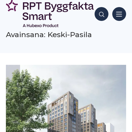
Siirry
sisältöön
Hae sisältöjä
Avainsana: Keski-Pasila