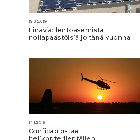
19.3.2019
Finavia: lentoasemista
nollapäästöisiä jo tänä vuonna
14.1.2019
Conficap ostaa
helikopterilentäjien