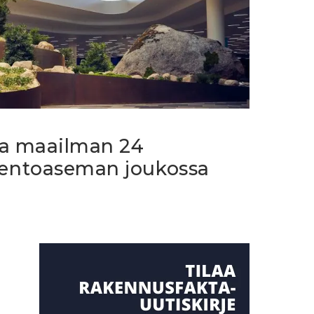
aa maailman 24
entoaseman joukossa