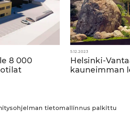
5.12.2023
le 8 000
Helsinki-Vant
otilat
kauneimman l
hitysohjelman tietomallinnus palkittu