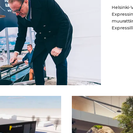
Helsinki-
Expressin
muurattii
Expressill