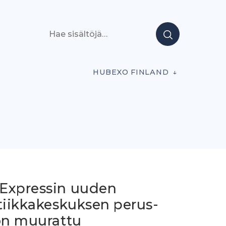
Hae sisältöjä
HUBEXO FINLAND
Expressin uuden
tiikka­keskuksen perus­
 on muurattu