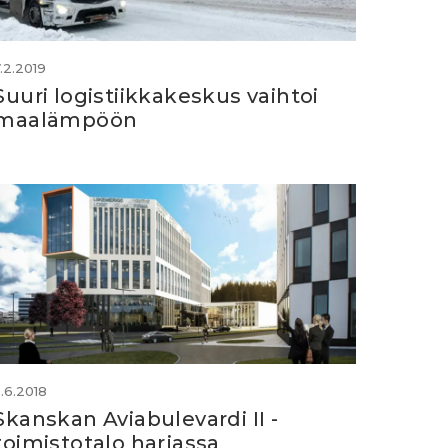
.2.2019
Suuri logistiikkakeskus vaihtoi
maalämpöön
5.6.2018
Skanskan Aviabulevardi II -
toimistotalo harjassa