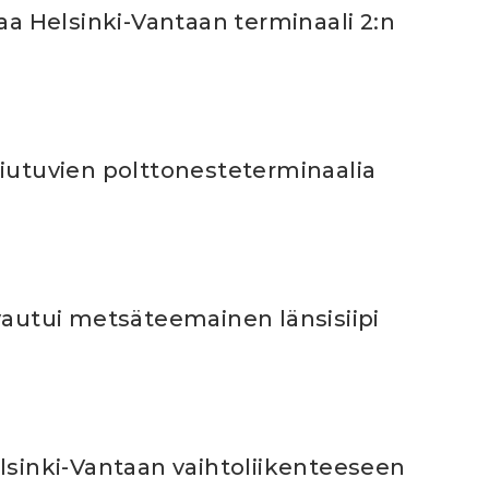
taa Helsinki-Vantaan terminaali 2:n
siutuvien polttonesteterminaalia
vautui metsäteemainen länsisiipi
lsinki-Vantaan vaihtoliikenteeseen