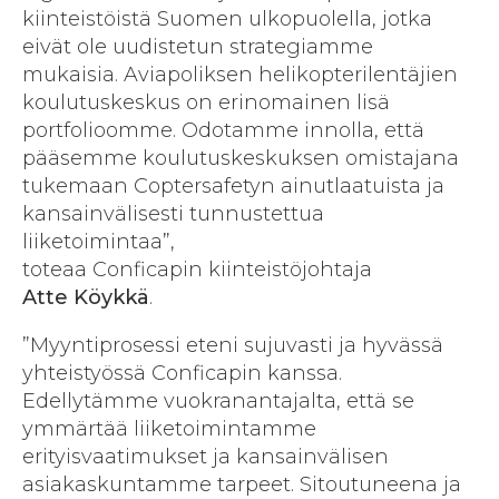
kiinteistöistä Suomen ulkopuolella, jotka
eivät ole uudistetun strategiamme
mukaisia. Aviapoliksen helikopterilentäjien
koulutuskeskus on erinomainen lisä
portfolioomme. Odotamme innolla, että
pääsemme koulutuskeskuksen omistajana
tukemaan Coptersafetyn ainutlaatuista ja
kansainvälisesti tunnustettua
liiketoimintaa”,
toteaa Conficapin kiinteistöjohtaja
Atte Köykkä
.
”Myyntiprosessi eteni sujuvasti ja hyvässä
yhteistyössä Conficapin kanssa.
Edellytämme vuokranantajalta, että se
ymmärtää liiketoimintamme
erityisvaatimukset ja kansainvälisen
asiakaskuntamme tarpeet. Sitoutuneena ja