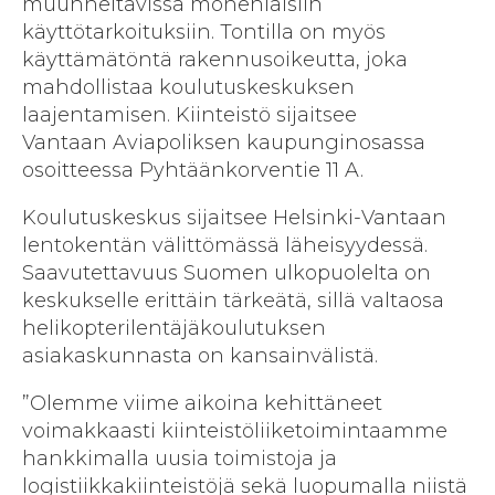
muunneltavissa monenlaisiin
käyttötarkoituksiin. Tontilla on myös
käyttämätöntä rakennusoikeutta, joka
mahdollistaa koulutuskeskuksen
laajentamisen. Kiinteistö sijaitsee
Vantaan Aviapoliksen kaupunginosassa
osoitteessa Pyhtäänkorventie 11 A.
Koulutuskeskus sijaitsee Helsinki-Vantaan
lentokentän välittömässä läheisyydessä.
Saavutettavuus Suomen ulkopuolelta on
keskukselle erittäin tärkeätä, sillä valtaosa
helikopterilentäjäkoulutuksen
asiakaskunnasta on kansainvälistä.
”Olemme viime aikoina kehittäneet
voimakkaasti kiinteistöliiketoimintaamme
hankkimalla uusia toimistoja ja
logistiikkakiinteistöjä sekä luopumalla niistä