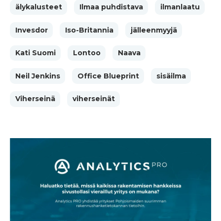
älykalusteet
Ilmaa puhdistava
ilmanlaatu
Invesdor
Iso-Britannia
jälleenmyyjä
Kati Suomi
Lontoo
Naava
Neil Jenkins
Office Blueprint
sisäilma
Viherseinä
viherseinät