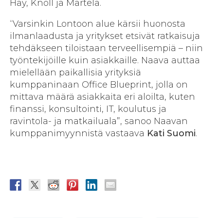
Hay, Knoll ja Martela.
“Varsinkin Lontoon alue kärsii huonosta
ilmanlaadusta ja yritykset etsivät ratkaisuja
tehdäkseen tiloistaan terveellisempiä – niin
työntekijöille kuin asiakkaille. Naava auttaa
mielellään paikallisia yrityksiä
kumppaninaan Office Blueprint, jolla on
mittava määrä asiakkaita eri aloilta, kuten
finanssi, konsultointi, IT, koulutus ja
ravintola- ja matkailuala”, sanoo Naavan
kumppanimyynnistä vastaava
Kati Suomi
.