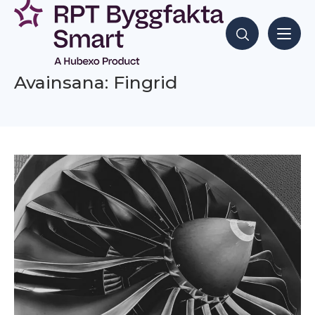
Siirry
sisältöön
Hae sisältöjä
Avainsana: Fingrid