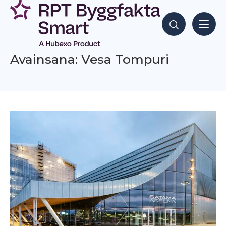
Siirry
sisältöön
Hae sisältöjä
Avainsana: Vesa Tompuri