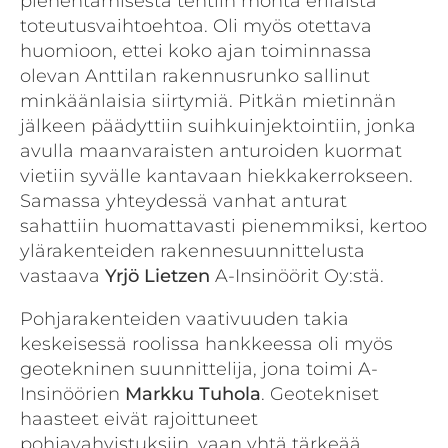
pienentämisestä tehtiin monta erilaista
toteutusvaihtoehtoa. Oli myös otettava
huomioon, ettei koko ajan toiminnassa
olevan Anttilan rakennusrunko sallinut
minkäänlaisia siirtymiä. Pitkän mietinnän
jälkeen päädyttiin suihkuinjektointiin, jonka
avulla maanvaraisten anturoiden kuormat
vietiin syvälle kantavaan hiekkakerrokseen.
Samassa yhteydessä vanhat anturat
sahattiin huomattavasti pienemmiksi, kertoo
ylärakenteiden rakennesuunnittelusta
vastaava
Yrjö Lietzen
A-Insinöörit Oy:stä.
Pohjarakenteiden vaativuuden takia
keskeisessä roolissa hankkeessa oli myös
geotekninen suunnittelija, jona toimi A-
Insinöörien
Markku Tuhola
. Geotekniset
haasteet eivät rajoittuneet
pohjavahvistuksiin, vaan yhtä tärkeää