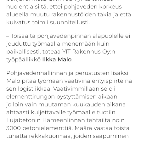
huolehtia siitä, ettei pohjaveden korkeus
alueella muutu rakennustöiden takia ja että
kuivatus toimii suunnitellusti.
– Toisaalta pohjavedenpinnan alapuolelle ei
jouduttu työmaalla menemään kuin
paikallisesti, toteaa YIT Rakennus Oy:n
työpäällikkö
Ilkka Malo
.
Pohjavedenhallinnan ja perustusten lisäksi
Malo pitää työmaan vaativina erityispiirteinä
sen logistiikkaa. Vaativimmillaan se oli
elementtirungon pystyttämisen aikaan,
jolloin vain muutaman kuukauden aikana
ahtaasti kuljettavalle työmaalle tuotiin
Lujabetonin Hämeenlinnan tehtailta noin
3000 betonielementtiä. Määrä vastaa toista
tuhatta rekkakuormaa, joiden saapuminen