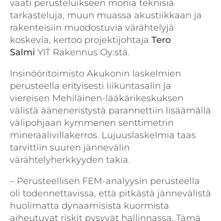
vaati perusteluikseen monia teknisiä
tarkasteluja, muun muassa akustiikkaan ja
rakenteisiin muodostuvia värähtelyjä
koskevia, kertoo projektijohtaja
Tero
Salmi
YIT Rakennus Oy:stä.
Insinööritoimisto Akukonin laskelmien
perusteella erityisesti liikuntasalin ja
viereisen Mehiläinen-lääkärikeskuksen
välistä ääneneristystä parannettiin lisäämällä
välipohjaan kymmenen senttimetrin
mineraalivillakerros. Lujuuslaskelmia taas
tarvittiin suuren jännevälin
värähtelyherkkyyden takia.
– Perusteellisen FEM-analyysin perusteella
oli todennettavissa, että pitkästä jännevälistä
huolimatta dynaamisista kuormista
aiheutuvat riskit pysyvät hallinnassa. Tämä