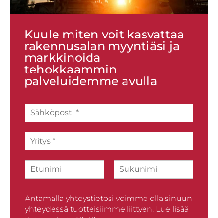
Kuule miten voit kasvattaa
rakennusalan myyntiäsi ja
markkinoida
tehokkaammin
palveluidemme avulla
S
ä
h
Y
k
r
ö
i
p
N
t
o
i
y
s
F
L
m
s
t
i
a
i
*
i
r
Antamalla yhteystietosi voimme olla sinuun
s
*
s
t
yhteydessä tuotteisiimme liittyen. Lue lisää
t