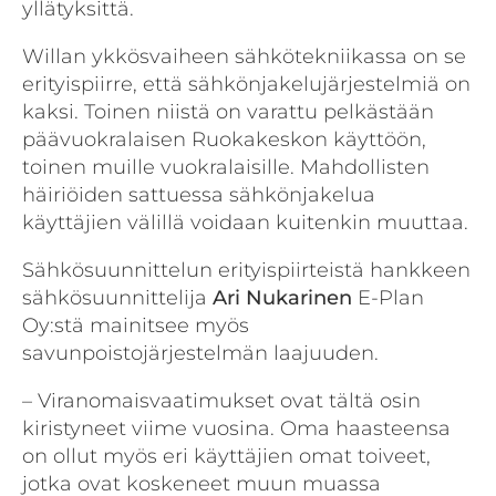
yllätyksittä.
Willan ykkösvaiheen sähkötekniikassa on se
erityispiirre, että sähkönjakelujärjestelmiä on
kaksi. Toinen niistä on varattu pelkästään
päävuokralaisen Ruokakeskon käyttöön,
toinen muille vuokralaisille. Mahdollisten
häiriöiden sattuessa sähkönjakelua
käyttäjien välillä voidaan kuitenkin muuttaa.
Sähkösuunnittelun erityispiirteistä hankkeen
sähkösuunnittelija
Ari Nukarinen
E-Plan
Oy:stä mainitsee myös
savunpoistojärjestelmän laajuuden.
– Viranomaisvaatimukset ovat tältä osin
kiristyneet viime vuosina. Oma haasteensa
on ollut myös eri käyttäjien omat toiveet,
jotka ovat koskeneet muun muassa