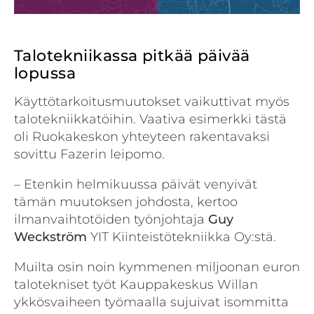
Talotekniikassa pitkää päivää
lopussa
Käyttötarkoitusmuutokset vaikuttivat myös
talotekniikkatöihin. Vaativa esimerkki tästä
oli Ruokakeskon yhteyteen rakentavaksi
sovittu Fazerin leipomo.
– Etenkin helmikuussa päivät venyivät
tämän muutoksen johdosta, kertoo
ilmanvaihtotöiden työnjohtaja
Guy
Weckström
YIT Kiinteistötekniikka Oy:stä.
Muilta osin noin kymmenen miljoonan euron
talotekniset työt Kauppakeskus Willan
ykkösvaiheen työmaalla sujuivat isommitta