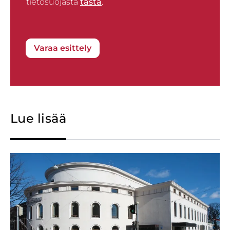
tietosuojasta
tästä
.
Varaa esittely
Lue lisää