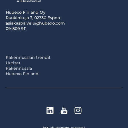
Hubexo Finland Oy
Ruukinkuja 3, 02330 Espoo
asiakaspalvelu@hubexo.com
09-809 911
Rakennusalan trendit
Uutiset
Rakennusala
Hubexo Finland
[wt_cli_manage_consent]