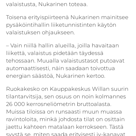
valaistusta, Nukarinen toteaa.
Toisena erityispiirteenä Nukarinen mainitsee
pysäköintihallin liiketunnistinten käytön
valaistuksen ohjaukseen.
– Vain niillä hallin alueilla, joilla havaitaan
liikettä, valaistus pidetään täydessä
tehossaan. Muualla valaistustasot putoavat
automaattisesti, näin saadaan toivottua
energian säästöä, Nukarinen kertoo.
Ruokakesko on Kauppakeskus Willan suurin
tilantarvitsija, sen osuus on noin kolmannes
26 000 kerrosneliömetrin bruttoalasta.
Muissa tiloissa on runsaasti muun muassa
ravintoloita, minkä johdosta tilat on osittain
jaettu kahteen matalaan kerrokseen. Tästä
syystä se, miten saada erityisesti iv-kanavat