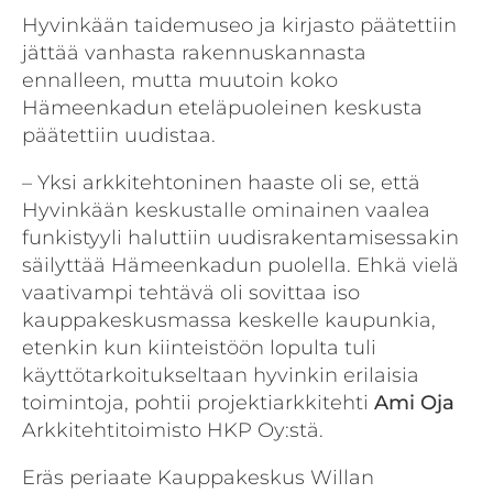
Hyvinkään taidemuseo ja kirjasto päätettiin
jättää vanhasta rakennuskannasta
ennalleen, mutta muutoin koko
Hämeenkadun eteläpuoleinen keskusta
päätettiin uudistaa.
– Yksi arkkitehtoninen haaste oli se, että
Hyvinkään keskustalle ominainen vaalea
funkistyyli haluttiin uudisrakentamisessakin
säilyttää Hämeenkadun puolella. Ehkä vielä
vaativampi tehtävä oli sovittaa iso
kauppakeskusmassa keskelle kaupunkia,
etenkin kun kiinteistöön lopulta tuli
käyttötarkoitukseltaan hyvinkin erilaisia
toimintoja, pohtii projektiarkkitehti
Ami Oja
Arkkitehtitoimisto HKP Oy:stä.
Eräs periaate Kauppakeskus Willan