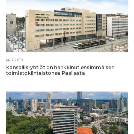
14.3.2019
Kansallis-yhtiöt on hankkinut ensimmäisen
toimistokiinteistönsä Pasilasta