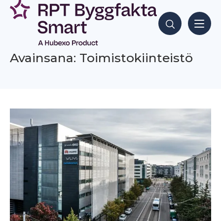
Siirry
sisältöön
Hae sisältöjä
Avainsana: Toimistokiinteistö