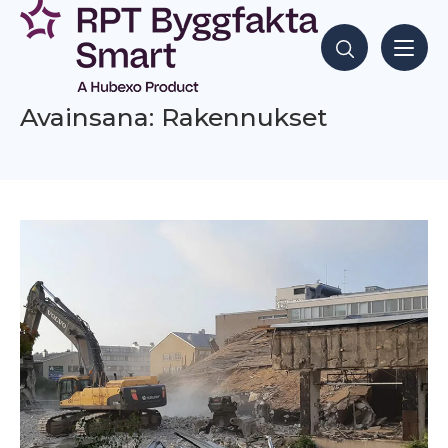
Siirry
sisältöön
Hae sisältöjä
Avainsana: Rakennukset