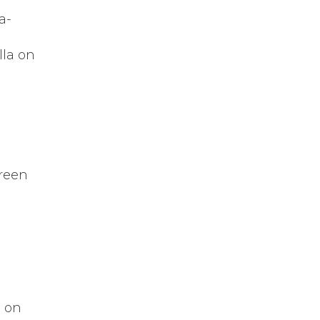
a-
lla on
n
Green
ä on