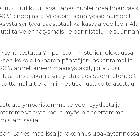
struktuuri kuluttavat lähes puolet maailman raak
 40 % energiasta. Väestön lisääntyessä numerot
ksesta syntyvä päästötaakka kasvaa edelleen. Ala
uutti tarve ennätysmäisille ponnisteluille suunna
ksynä testattu Ympäristöministeriön elokuussa
ksen koko elinkaaren päästöjen laskentamallia.
2025 annettaneen määräystasot, joita uusi
nkaarensa aikana saa ylittää. Jos Suomi etenee 
toittamalla tiellä, hiilineutraaliustavoite asettuu
astuuta ympäristömme terveellisyydestä ja
yt otamme vahvaa roolia myös planeettamme
rmistamisesta.
nään. Lähes maalissa ja rakennuslupakäytännöss