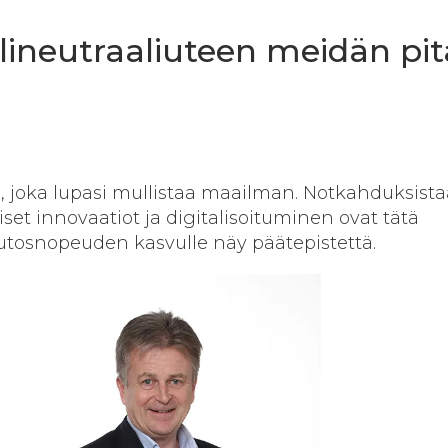
ilineutraaliuteen meidän pi
a, joka lupasi mullistaa maailman. Notkahduksist
set innovaatiot ja digitalisoituminen ovat tätä
utosnopeuden kasvulle näy päätepistettä.