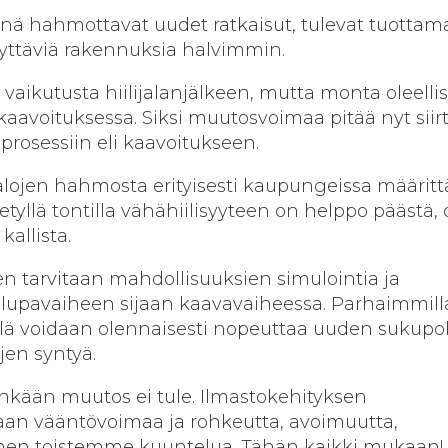
inä hahmottavat uudet ratkaisut, tulevat tuotta
yttäviä rakennuksia halvimmin.
 vaikutusta hiilijalanjälkeen, mutta monta oleelli
 kaavoituksessa. Siksi muutosvoimaa pitää nyt siir
prosessiin eli kaavoitukseen.
lojen hahmosta erityisesti kaupungeissa määritt
ietyllä tontilla vähähiilisyyteen on helppo päästä,
kallista.
n tarvitaan mahdollisuuksien simulointia ja
slupavaiheen sijaan kaavavaiheessa. Parhaimmil
llä voidaan olennaisesti nopeuttaa uuden sukupo
jen syntyä.
nkään muutos ei tule. Ilmastokehityksen
aan vääntövoimaa ja rohkeutta, avoimuutta,
oinen toistemme kuuntelua. Tähän kaikki mukaan!