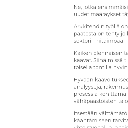
Ne, jotka ensimmäis
uudet määräykset tä
Arkkitehdin työllä on
päätöstä on tehty jo
sektorin hitaimpaan 
Kaiken olennaisen ta
kaavat. Siinä missä t
toisella tontilla hyvin 
Hyvään kaavoituksee
analyysejä, rakennu
prosessia kehittämä
vähäpäästöisten talo
Itsestään välttämätö
kääntämiseen tarvit
yhteistyöhalua ja t