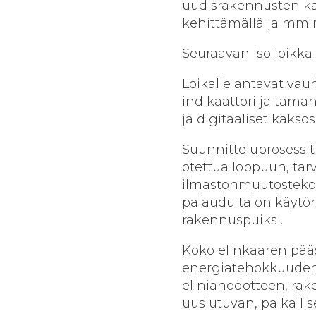
uudisrakennusten kä
kehittämällä ja mm 
Seuraavan iso loikka
Loikalle antavat vauh
indikaattori ja tämän
ja digitaaliset kaksos
Suunnitteluprosessit
otettua loppuun, ta
ilmastonmuutostekona.
palaudu talon käytö
rakennuspuiksi.
Koko elinkaaren pää
energiatehokkuuden 
eliniänodotteen, rak
uusiutuvan, paikall