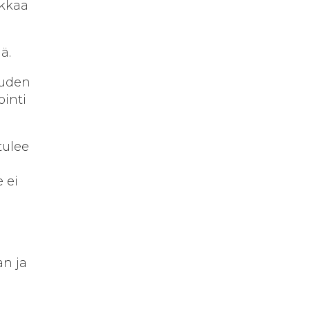
ikkaa
ä.
iuden
ointi
tulee
 ei
n ja