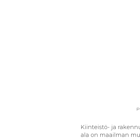
P
Kiinteistö- ja rakenn
ala on maailman muu