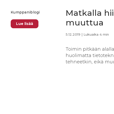
Matkalla hi
Kumppaniblogi
muuttua
Lue lisää
5.12.2019
| Lukuaika 4 min
Toimin pitkään alall
huolimatta tietotekni
tehneetkin, eikä mu