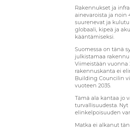
Rakennukset ja infra
ainevaroista ja noin
suurenevat ja kulutu
globaali, kipeä ja ak
kääntämiseksi.
Suomessa on tänä sy
julkistamaa rakennu
Viimeistään vuonna 
rakennuskanta ei eli
Building Councilin vii
vuoteen 2035.
Tämä ala kantaa jo v
turvallisuudesta. N
elinkelpoisuuden va
Matka ei alkanut tä