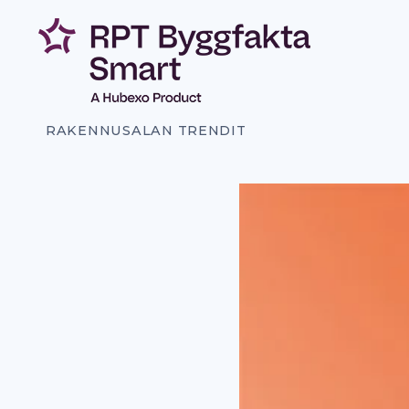
Siirry
sisältöön
RAKENNUSALAN TRENDIT