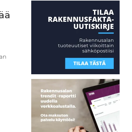
tää
aan