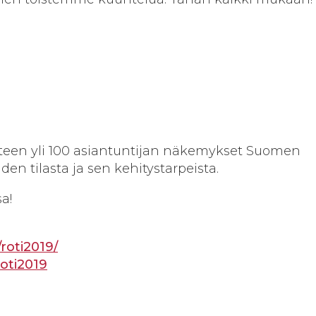
teen yli 100 asiantuntijan näkemykset Suomen
n tilasta ja sen kehitystarpeista.
a!
oti2019/
roti2019