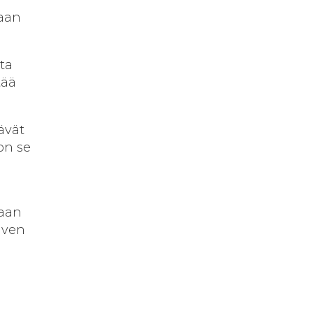
maan
sta
tää
ävät
 on se
laan
lven