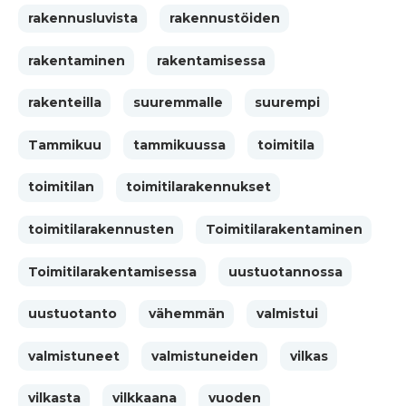
rakennusluvista
rakennustöiden
rakentaminen
rakentamisessa
rakenteilla
suuremmalle
suurempi
Tammikuu
tammikuussa
toimitila
toimitilan
toimitilarakennukset
toimitilarakennusten
Toimitilarakentaminen
Toimitilarakentamisessa
uustuotannossa
uustuotanto
vähemmän
valmistui
valmistuneet
valmistuneiden
vilkas
vilkasta
vilkkaana
vuoden