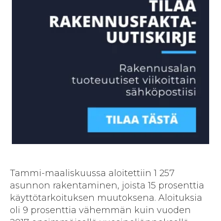
Tammi-maaliskuussa aloitettiin 1 257
asunnon rakentaminen, joista 15 prosenttia
käyttötarkoituksen muutoksena. Aloituksia
oli 9 prosenttia vähemmän kuin vuoden