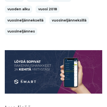
vuoden alku
vuosi 2018
vuosineljänneksellä
vuosineljänneksillä
vuosineljännes