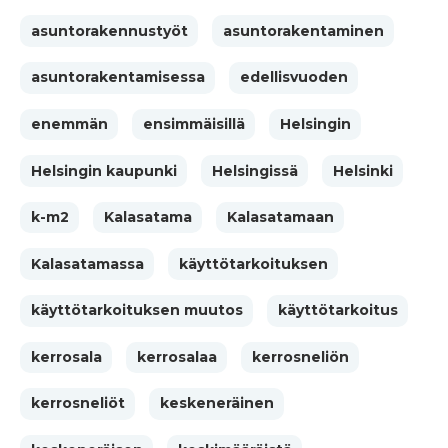
asuntorakennustyöt
asuntorakentaminen
asuntorakentamisessa
edellisvuoden
enemmän
ensimmäisillä
Helsingin
Helsingin kaupunki
Helsingissä
Helsinki
k-m2
Kalasatama
Kalasatamaan
Kalasatamassa
käyttötarkoituksen
käyttötarkoituksen muutos
käyttötarkoitus
kerrosala
kerrosalaa
kerrosneliön
kerrosneliöt
keskeneräinen