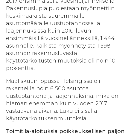
2017 ensimmäisellä vuosineljänneksellä.
Rakennuslupia puolestaan myönnettiin
keskimääräistä suuremmalle
asuntomäärälle uustuotannossa ja
laajennuksissa kuin 2010-luvun
ensimmäisillä vuosineljänneksillä, 1 444
asunnolle. Kaikista myönnetyistä 1 598
asunnon rakennusluvasta
käyttötarkoitusten muutoksia oli noin 10
prosenttia.
Maaliskuun lopussa Helsingissä oli
rakenteilla noin 6 500 asuntoa
uustuotantona ja laajennuksina, mikä on
hieman enemmän kuin vuoden 2017
vastaavana aikana. Luku ei sisällä
käyttötarkoituksenmuutoksia.
Toimitila-aloituksia poikkeuksellisen paljon