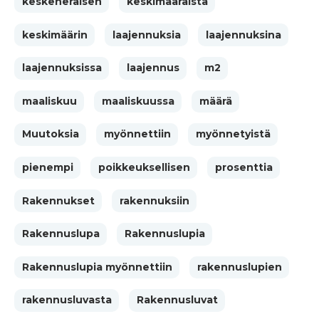
keskeneräisen
keskimääräistä
keskimäärin
laajennuksia
laajennuksina
laajennuksissa
laajennus
m2
maaliskuu
maaliskuussa
määrä
Muutoksia
myönnettiin
myönnetyistä
pienempi
poikkeuksellisen
prosenttia
Rakennukset
rakennuksiin
Rakennuslupa
Rakennuslupia
Rakennuslupia myönnettiin
rakennuslupien
rakennusluvasta
Rakennusluvat