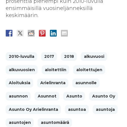
prosenttia pienempi kuin 2010-luvulla
ensimmäisillä vuosineljänneksillä
keskimäärin.
2010-luvulla
2017
2018
alkuvuosi
alkuvuosien
aloitettiin
aloitettujen
Aloituksia
Arielinranta
asunnolle
asunnon
Asunnot
Asunto
Asunto Oy
Asunto Oy Arielinranta
asuntoa
asuntoja
asuntojen
asuntomäärä