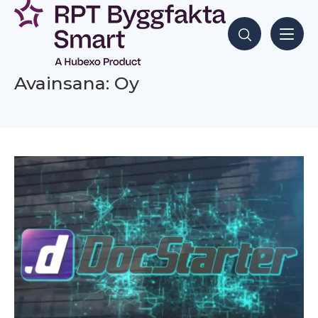
Siirry
sisältöön
Hae sisältöjä
Avainsana: Oy