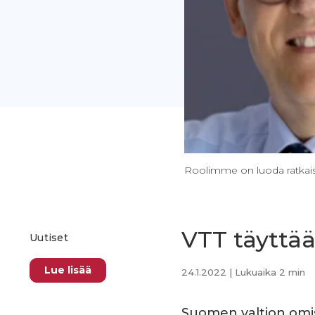
Roolimme on luoda ratkaisu
VTT täyttää
Uutiset
Lue lisää
24.1.2022
| Lukuaika 2 min
Suomen valtion omi