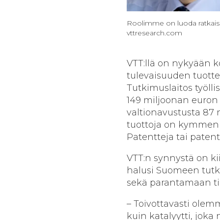
Roolimme on luoda ratkaisuj
vttresearch.com
VTT:llä on nykyään ko
tulevaisuuden tuottee
Tutkimuslaitos työllis
149 miljoonan euron 
valtionavustusta 87 
tuottoja on kymmenis
Patentteja tai paten
VTT:n synnystä on ki
halusi Suomeen tutk
sekä parantamaan ti
– Toivottavasti olem
kuin katalyytti, jok