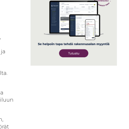
,
 ja
ta.
ka
iluun
n,
örät