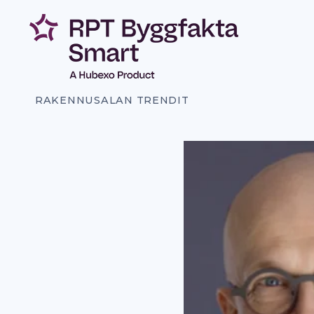
Siirry
sisältöön
RAKENNUSALAN TRENDIT