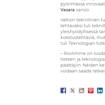
pyörimässä innovaati
Vasara
sanoo.
Valtion teknillinen t
tehtäväksi tuli tekni
yleishyödyllisessä tar
koestustehtäviä, mutt
tuli Teknologian tut
– Roolimme on luoda r
tieteen ja teknologia
päättäjiin. Näiden ke
voidaan saada ratkais