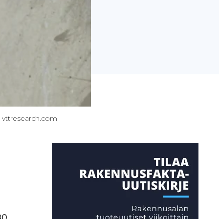
: vttresearch.com
80