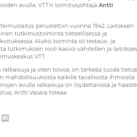
oiden avulla, VTT:n toimitusjohtaja
Antti
utkimuslaitos perustettiin vuonna 1942. Laitoksen
llinen tutkimustoiminta tieteellisessä ja
koituksessa. Aluksi toiminta oli testaus- ja
a tutkimuksen rooli kasvoi vähitellen ja laitokse
kimuskeskus VTT.
atkaisuja ja siten toivoa; on tärkeää tuoda tietoa
n mahdollisuuksista kaikille tavallisista ihmisistä
inojen avulla ratkaisuja on löydettävissä ja haast
tua, Antti Vasara toteaa.