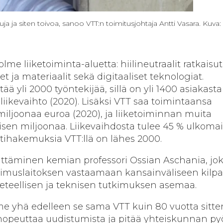
a ja siten toivoa, sanoo VTT:n toimitusjohtaja Antti Vasara. Kuva:
lme liiketoiminta-aluetta: hiilineutraalit ratkaisut
t ja materiaalit sekä digitaaliset teknologiat.
tää yli 2000 työntekijää, sillä on yli 1400 asiakasta
liikevaihto (2020). Lisäksi VTT saa toimintaansa
miljoonaa euroa (2020), ja liiketoiminnan muita
en miljoonaa. Liikevaihdosta tulee 45 % ulkomail
ttihakemuksia VTT:llä on lähes 2000.
ittäminen kemian professori Ossian Aschania, jo
imuslaitoksen vastaamaan kansainväliseen kilpa
eteellisen ja teknisen tutkimuksen asemaa.
me yhä edelleen se sama VTT kuin 80 vuotta sitte
a nopeuttaa uudistumista ja pitää yhteiskunnan py