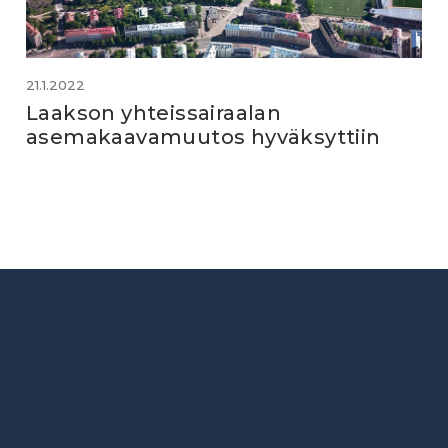
21.1.2022
Laakson yhteissairaalan
asemakaavamuutos hyväksyttiin