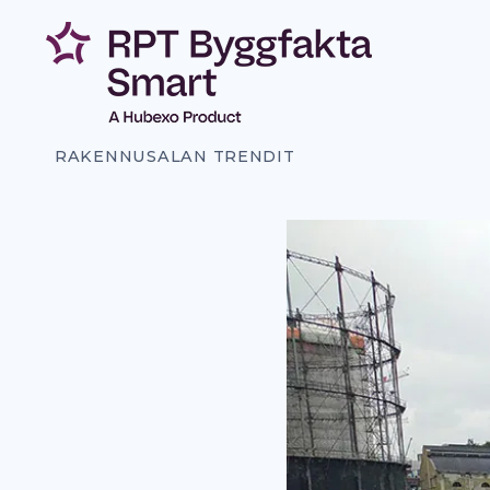
Siirry
sisältöön
RAKENNUSALAN TRENDIT