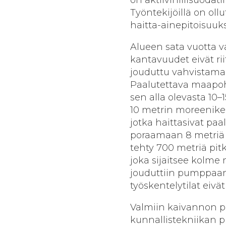
Työntekijöillä on oll
haitta-ainepitoisuuks
Alueen sata vuotta
kantavuudet eivät rii
jouduttu vahvistamaa
Paalutettava maapoh
sen alla olevasta 10–
10 metrin moreeniker
jotka haittasivat paa
poraamaan 8 metriä s
tehty 700 metriä pitk
joka sijaitsee kolme
jouduttiin pumppaama
työskentelytilat eivä
Valmiin kaivannon po
kunnallistekniikan p