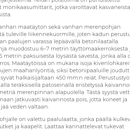
ut monikaasumittarit, jotka varoittavat kasvaneist
ista.
 vanhan maatäytön sekä vanhan merenpohjan
tä tuleville liikennekuormille, joten kadun perust
n paalujen varassa lepäävällä betonilaatalla.
ja muodostuu 6–7 metrin täyttömaakerroksesta 
15 metrin paksuisesta löysästä savesta, jonka alla 
ros. Maatäytöissä on mukana isoja kivenlohkarei
lujen maahanlyöntiä, siksi betonipaaluille joudutt
yvät halkaisijaltaan 450 mm:n reiät. Perustustyö
ällä teräksisellä patoseinällä eristetyssä kaivanno
 metriä merenpinnan alapuolella. Tästä syystä vet
an jatkuvasti kaivannosta pois, jotta koneet ja
t jää veden valtaan.
hjalle on valettu paalulaatta, jonka päällä kulke
utket ja kaapelit. Laattaa kannattelevat tukevat