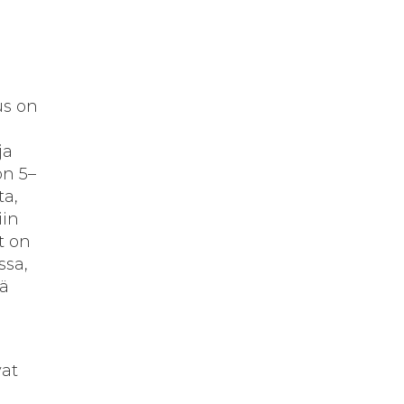
a
us on
ja
on 5–
ta,
iin
t on
ssa,
tä
vat