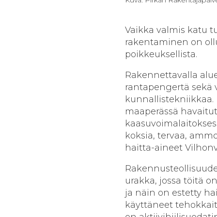
Vaikka valmis katu t
rakentaminen on ol
poikkeuksellista.
Rakennettavalla alue
rantapengertä sekä 
kunnallistekniikkaa.
maaperässä havaitut
kaasuvoimalaitokses
koksia, tervaa, ammo
haitta-aineet Vilhon
Rakennusteollisuud
urakka, jossa töitä o
ja näin on estetty ha
käyttäneet tehokkaita
on aktiivihiilisuodat