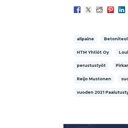
alipaine
Betoniteoll
HTM Yhtiöt Oy
Lou
perustustyöt
Pirka
Reijo Mustonen
suo
vuoden 2021 Paalutus