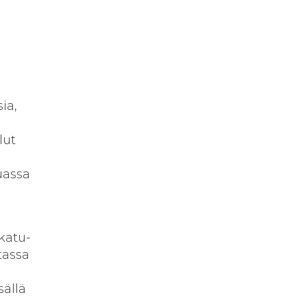
ia,
lut
uassa
katu-
tassa
sällä