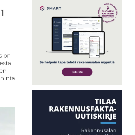
1
s on
esta
ten
 hinta