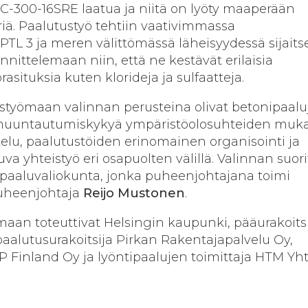
C-300-16SRE laatua ja niitä on lyöty maaperään
iä. Paalutustyö tehtiin vaativimmassa
PTL 3 ja meren välittömässä läheisyydessä sijaits
nnittelemaan niin, että ne kestävät erilaisia
rasituksia kuten klorideja ja sulfaatteja.
styömaan valinnan perusteina olivat betonipaalu
 muuntautumiskykyä ympäristöolosuhteiden muk
lu, paalutustöiden erinomainen organisointi ja
a yhteistyö eri osapuolten välillä. Valinnan suori
n paaluvaliokunta, jonka puheenjohtajana toimi
uheenjohtaja
Reijo Mustonen
.
aan toteuttivat Helsingin kaupunki, pääurakoitsi
aalutusurakoitsija Pirkan Rakentajapalvelu Oy,
P Finland Oy ja lyöntipaalujen toimittaja HTM Yht