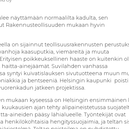
ulee näyttämään normaalilta kadulta, sen
lut Rakennusteollisuuden mukaan hyvin
ella on sijainnut teollisuusrakennusten perustuks
vanhoja kaasuputkia, viemäreitä ja muuta
 Erityisen poikkeuksellinen haaste on kuitenkin ol
 haitta-ainejäämät. Suvilahden vanhassa
sa syntyi kuivatislauksen sivutuotteena muun m
niakkia ja bentseeniä. Helsingin kaupunki poisti
vuorenkadun jatkeen projektissa.
en mukaan kyseessä on Helsingin ensimmäinen 
n kuukausien ajan tehty alipaineistetussa suojatel
itta-aineiden pääsy lähialueelle. Työntekijät ovat
 henkilökohtaisia hengityssuojaimia, ja teltan si
injärjestelmä. Teltan poistoilma on puhdistettu.