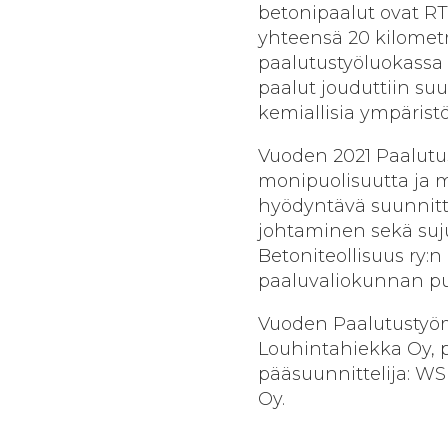
betonipaalut ovat RT
yhteensä 20 kilometr
paalutustyöluokassa 
paalut jouduttiin suu
kemiallisia ympäristö
Vuoden 2021 Paalutu
monipuolisuutta ja
hyödyntävä suunnitte
johtaminen sekä sujuv
Betoniteollisuus ry:
paaluvaliokunnan p
Vuoden Paalutustyöm
Louhintahiekka Oy, p
pääsuunnittelija: WS
Oy.