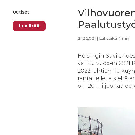
Vilhovuore
Uutiset
Paalutust
Lue lisää
2.12.2021
| Lukuaika 4 min
Helsingin Suvilahdes
valittu vuoden 2021
2022 lähtien kulkuy
rantatielle ja sieltä
on 20 miljoonaa eur