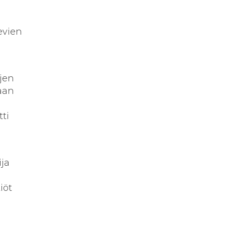
evien
jen
aan
tti
ja
iöt