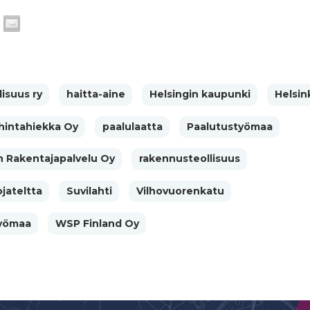
isuus ry
haitta-aine
Helsingin kaupunki
Helsin
hintahiekka Oy
paalulaatta
Paalutustyömaa
n Rakentajapalvelu Oy
rakennusteollisuus
jateltta
Suvilahti
Vilhovuorenkatu
työmaa
WSP Finland Oy