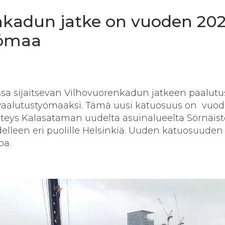
nkadun jatke on vuoden 202
yömaa
sa sijaitsevan Vilhovuorenkadun jatkeen paalutu
 Paalutustyömaaksi. Tämä uusi katuosuus on vuod
hteys Kalasataman uudelta asuinalueelta Sörnäis
 edelleen eri puolille Helsinkiä. Uuden katuosuuden
oa.