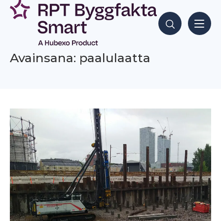
Siirry
sisältöön
Hae sisältöjä
Avainsana: paalulaatta