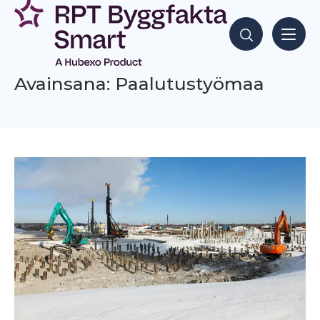
Siirry
sisältöön
Hae sisältöjä
Avainsana: Paalutustyömaa